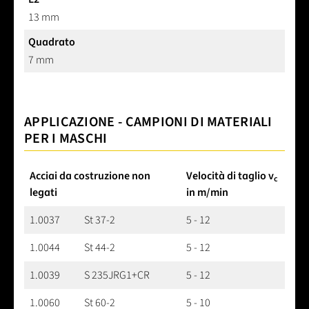
13 mm
Quadrato
7 mm
APPLICAZIONE - CAMPIONI DI MATERIALI
PER I MASCHI
Acciai da costruzione non
Velocità di taglio v
c
legati
in m/min
1.0037
St 37-2
5 - 12
1.0044
St 44-2
5 - 12
1.0039
S 235JRG1+CR
5 - 12
1.0060
St 60-2
5 - 10