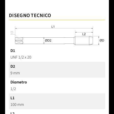
DISEGNO TECNICO
D1
UNF 1/2 x 20
D2
9 mm
Diametro
1/2
L1
100 mm
L2