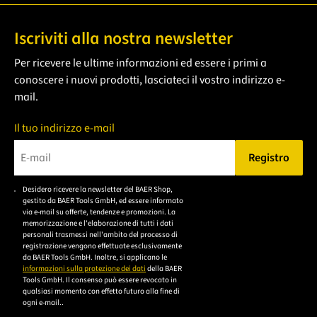
Iscriviti alla nostra newsletter
Per ricevere le ultime informazioni ed essere i primi a
conoscere i nuovi prodotti, lasciateci il vostro indirizzo e-
mail.
Il tuo indirizzo e-mail
Registro
Bitte geben Sie eine gültige E-Mail-Adresse ein.
Desidero ricevere la newsletter del BAER Shop,
Bitte akzeptieren Sie
gestito da BAER Tools GmbH, ed essere informato
die
via e-mail su offerte, tendenze e promozioni. La
memorizzazione e l'elaborazione di tutti i dati
Datenschutzerklärung,
personali trasmessi nell'ambito del processo di
um sich anzumelden.
registrazione vengono effettuate esclusivamente
da BAER Tools GmbH. Inoltre, si applicano le
informazioni sulla protezione dei dati
della BAER
Tools GmbH. Il consenso può essere revocato in
qualsiasi momento con effetto futuro alla fine di
ogni e-mail..