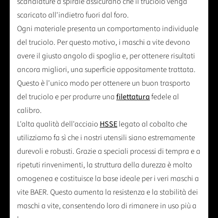
scanalature a spirale assicurano che il truciolo venga
scaricato all'indietro fuori dal foro.
Ogni materiale presenta un comportamento individuale
del truciolo. Per questo motivo, i maschi a vite devono
avere il giusto angolo di spoglia e, per ottenere risultati
ancora migliori, una superficie appositamente trattata.
Questo è l'unico modo per ottenere un buon trasporto
del truciolo e per produrre una
filettatura
fedele al
calibro.
L'alta qualità dell'acciaio
HSSE
legato al cobalto che
utilizziamo fa sì che i nostri utensili siano estremamente
durevoli e robusti. Grazie a speciali processi di tempra e a
ripetuti rinvenimenti, la struttura della durezza è molto
omogenea e costituisce la base ideale per i veri maschi a
vite BAER. Questo aumenta la resistenza e la stabilità dei
maschi a vite, consentendo loro di rimanere in uso più a