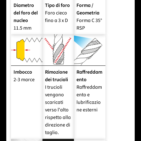
Diametro
Tipo di foro
Forma /
del foro del
Foro cieco
Geometria
nucleo
fino a 3 x D
Forma C 35°
11.5 mm
RSP
Imbocco
Rimozione
Raffreddam
2-3 marce
dei trucioli
ento
I trucioli
Raffreddam
vengono
ento e
scaricati
lubrificazio
verso l'alto
ne esterni
rispetto alla
direzione di
taglio.