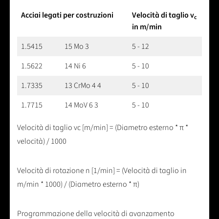
Acciai legati per costruzioni
Velocità di taglio v
c
in m/min
1.5415
15 Mo 3
5 - 12
1.5622
14 Ni 6
5 - 10
1.7335
13 CrMo 4 4
5 - 10
1.7715
14 MoV 6 3
5 - 10
Velocità di taglio vc [m/min] = (Diametro esterno * π *
velocità) / 1000
Velocità di rotazione n [1/min] = (Velocità di taglio in
m/min * 1000) / (Diametro esterno * π)
Programmazione della velocità di avanzamento