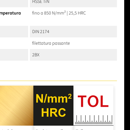
HSSE TiN
temperatura
fino a 850 N/mm² | 25,5 HRC
DIN 2174
filettatura passante
2BX