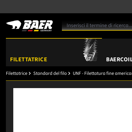
FILETTATRICE
BAERCOIL
Filettatrice
Standard del filo
UNF - Filettatura fine americ
Salta la galleria di immagini