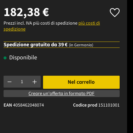
182,38 €
Prezzi incl. IVA più costi di spedizione
più costi di
spedizione
Spedizione gratuita da 39 €
(in Germania)
Disponibile
Quantità del prodotto: inserisci la quantità desiderata o usa i p
Nel carrello
Creare un'offerta in formato PDF
EAN
4058462048074
Codice prod
151101001