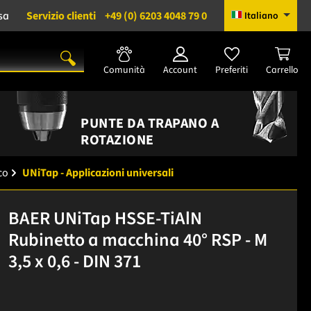
sa
Servizio clienti
+49 (0) 6203 4048 79 0
Italiano
Comunità
Account
Preferiti
Carrello
PUNTE DA TRAPANO A
ROTAZIONE
co
UNiTap - Applicazioni universali
BAER UNiTap HSSE-TiAlN
Rubinetto a macchina 40° RSP - M
3,5 x 0,6 - DIN 371