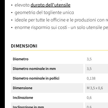
elevata
durata dell'utensile
geometria del tagliente unica
ideale per tutte le officine e le produzioni con re
enorme risparmio sui costi - un solo utensile pe
DIMENSIONI
Diametro
3,5
Diametro nominale in mm
3,5
Diametro nominale in pollici
0,138
Dimensione
M 3,5 x 0,6
Inclinazione
0,6
Inclinazione in mm
0,6