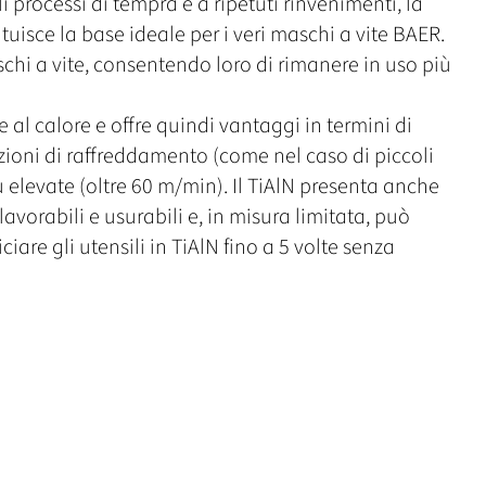
 processi di tempra e a ripetuti rinvenimenti, la
uisce la base ideale per i veri maschi a vite BAER.
chi a vite, consentendo loro di rimanere in uso più
 e al calore e offre quindi vantaggi in termini di
ioni di raffreddamento (come nel caso di piccoli
iù elevate (oltre 60 m/min). Il TiAlN presenta anche
avorabili e usurabili e, in misura limitata, può
ciare gli utensili in TiAlN fino a 5 volte senza