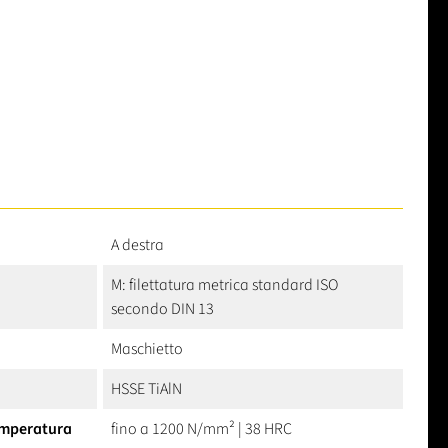
A destra
M: filettatura metrica standard ISO
secondo DIN 13
Maschietto
HSSE TiAlN
temperatura
fino a 1200 N/mm² | 38 HRC