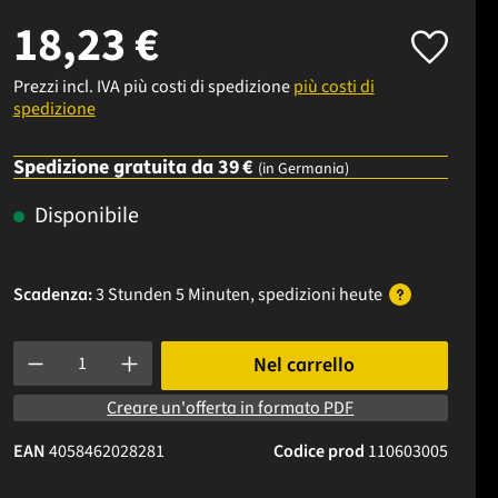
18,23 €
Prezzi incl. IVA più costi di spedizione
più costi di
spedizione
Spedizione gratuita da 39 €
(in Germania)
Disponibile
Scadenza:
3 Stunden 5 Minuten
, spedizioni
heute
Quantità del prodotto: inserisci la quantità desiderata o usa i p
Nel carrello
Creare un'offerta in formato PDF
EAN
4058462028281
Codice prod
110603005