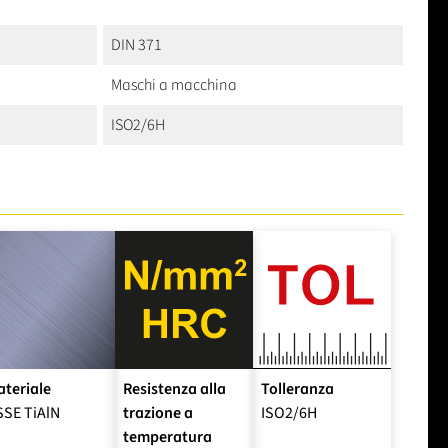
DIN 371
Maschi a macchina
ISO2/6H
teriale
Resistenza alla
Tolleranza
SE TiAlN
trazione a
ISO2/6H
temperatura