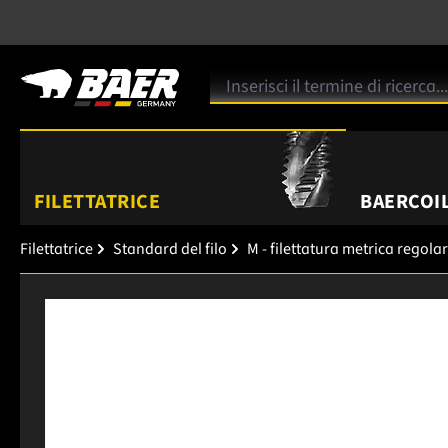
FILETTATRICE
BAERCOIL
Filettatrice
Standard del filo
M - filettatura metrica regola
Salta la galleria di immagini