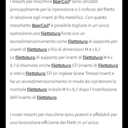
I maschi per macchine
BaerCoil
® sono utilizzati
principalmente per la riparazione o il rinforzo del filetto
in relazione agli inserti di filo metallico. Con questo
maschietto
BaerCoil
® è possibile tagliare in un'unica
operazione una
filettatura
finita con un
sovradimensionamento come
filettatura
di supporto per
inserti di
filettatura
a filo di dimensioni M 4 x 0,7.
La
filettatura
di supporto per inserti di
filettatura
M 4 x
0,7 è chiamata anche
filettatura
STI (inserto di
filettatura
a vite) o
filettatura
STI (in inglese Screw Thread Insert) e
ha un sovradimensionamento in modo da ripristinare la
normale
filettatura
iniziale M 4 x 0,7 dopo l'installazione
dell'inserto di
filettatura
.
I nostri maschi per macchine sono potenti e affidabili per
una lavorazione efficiente dei filetti in un'unica