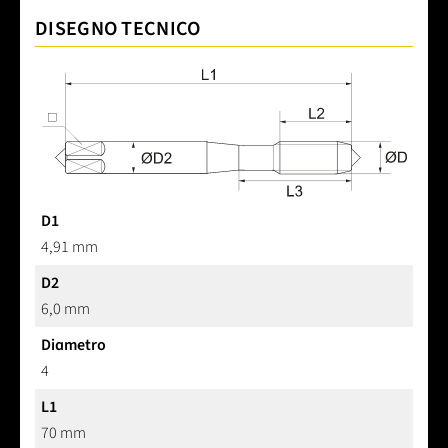
DISEGNO TECNICO
D1
4,91 mm
D2
6,0 mm
Diametro
4
L1
70 mm