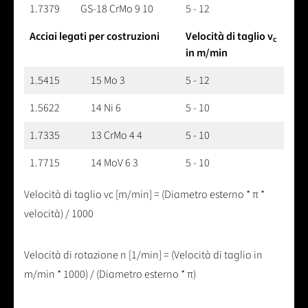
1.7379
GS-18 CrMo 9 10
5 - 12
Acciai legati per costruzioni
Velocità di taglio v
c
in m/min
1.5415
15 Mo 3
5 - 12
1.5622
14 Ni 6
5 - 10
1.7335
13 CrMo 4 4
5 - 10
1.7715
14 MoV 6 3
5 - 10
Velocità di taglio vc [m/min] = (Diametro esterno * π *
velocità) / 1000
Velocità di rotazione n [1/min] = (Velocità di taglio in
m/min * 1000) / (Diametro esterno * π)