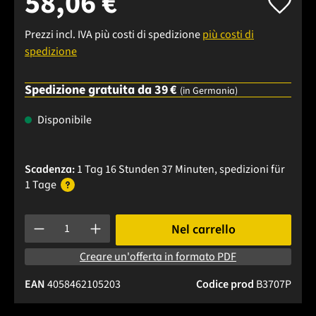
58,06 €
Prezzi incl. IVA più costi di spedizione
più costi di
spedizione
Spedizione gratuita da 39 €
(in Germania)
Disponibile
Scadenza:
1 Tag 16 Stunden 37 Minuten
, spedizioni
für
1 Tage
Quantità del prodotto: inserisci la quantità desiderata o usa 
Nel carrello
Creare un'offerta in formato PDF
EAN
4058462105203
Codice prod
B3707P