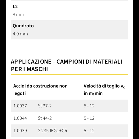
L2
8 mm
Quadrato
4,9 mm
APPLICAZIONE - CAMPIONI DI MATERIALI
PER I MASCHI
Acciai da costruzione non
Velocità di taglio v
c
legati
in m/min
1.0037
St 37-2
5 - 12
1.0044
St 44-2
5 - 12
1.0039
S 235JRG1+CR
5 - 12