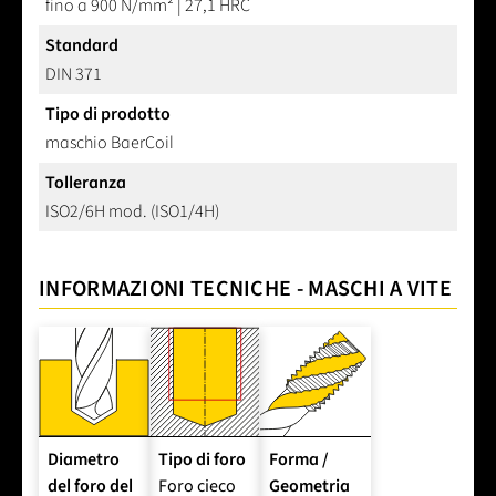
fino a 900 N/mm² | 27,1 HRC
Standard
DIN 371
Tipo di prodotto
maschio BaerCoil
Tolleranza
ISO2/6H mod. (ISO1/4H)
INFORMAZIONI TECNICHE - MASCHI A VITE
Diametro
Tipo di foro
Forma /
del foro del
Foro cieco
Geometria