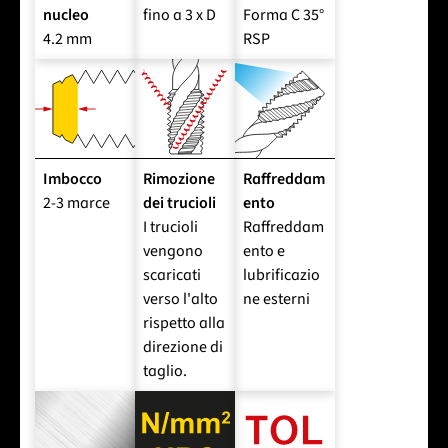
nucleo
fino a 3 x D
Forma C 35°
4.2 mm
RSP
Imbocco
Rimozione
Raffreddam
2-3 marce
dei trucioli
ento
I trucioli
Raffreddam
vengono
ento e
scaricati
lubrificazio
verso l'alto
ne esterni
rispetto alla
direzione di
taglio.