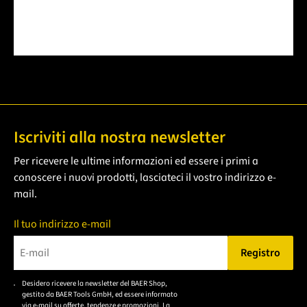
Iscriviti alla nostra newsletter
Per ricevere le ultime informazioni ed essere i primi a
conoscere i nuovi prodotti, lasciateci il vostro indirizzo e-
mail.
Il tuo indirizzo e-mail
Registro
Bitte geben Sie eine gültige E-Mail-Adresse ein.
Desidero ricevere la newsletter del BAER Shop,
Bitte akzeptieren Sie
gestito da BAER Tools GmbH, ed essere informato
die
via e-mail su offerte, tendenze e promozioni. La