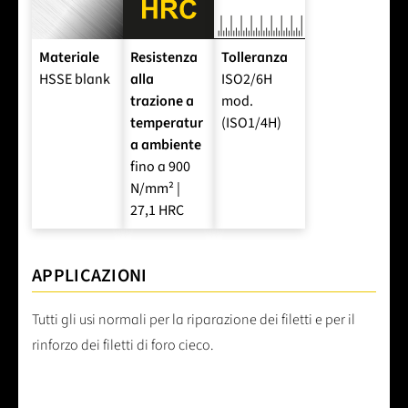
Materiale
Resistenza
Tolleranza
HSSE blank
alla
ISO2/6H
trazione a
mod.
temperatur
(ISO1/4H)
a ambiente
fino a 900
N/mm² |
27,1 HRC
APPLICAZIONI
Tutti gli usi normali per la riparazione dei filetti e per il
rinforzo dei filetti di foro cieco.