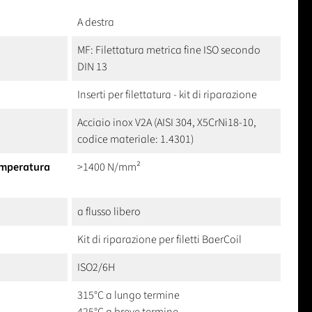
A destra
MF: Filettatura metrica fine ISO secondo
DIN 13
Inserti per filettatura - kit di riparazione
Acciaio inox V2A (AISI 304, X5CrNi18-10,
codice materiale: 1.4301)
temperatura
>1400 N/mm²
a flusso libero
Kit di riparazione per filetti BaerCoil
ISO2/6H
315°C a lungo termine
425°C a breve termine