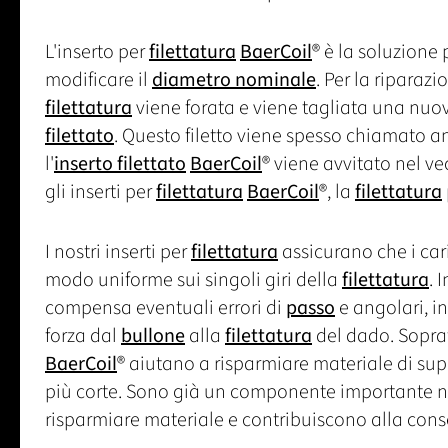
L'inserto per
filettatura
BaerCoil
® è la soluzione 
modificare il
diametro nominale
. Per la riparaz
filettatura
viene forata e viene tagliata una nu
filettato
. Questo filetto viene spesso chiamato an
l'
inserto filettato
BaerCoil
® viene avvitato nel ve
gli inserti per
filettatura
BaerCoil
®, la
filettatura
I nostri inserti per
filettatura
assicurano che i cari
modo uniforme sui singoli giri della
filettatura
. 
compensa eventuali errori di
passo
e angolari, i
forza dal
bullone
alla
filettatura
del dado. Sopratt
BaerCoil
® aiutano a risparmiare materiale di supp
più corte. Sono già un componente importante nel
risparmiare materiale e contribuiscono alla conse