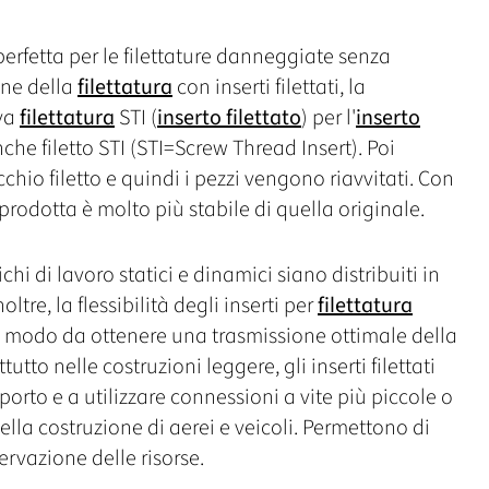
perfetta per le filettature danneggiate senza
ione della
filettatura
con inserti filettati, la
ova
filettatura
STI (
inserto filettato
) per l'
inserto
che filetto STI (STI=Screw Thread Insert). Poi
cchio filetto e quindi i pezzi vengono riavvitati. Con
prodotta è molto più stabile di quella originale.
chi di lavoro statici e dinamici siano distribuiti in
Inoltre, la flessibilità degli inserti per
filettatura
n modo da ottenere una trasmissione ottimale della
utto nelle costruzioni leggere, gli inserti filettati
orto e a utilizzare connessioni a vite più piccole o
la costruzione di aerei e veicoli. Permettono di
rvazione delle risorse.