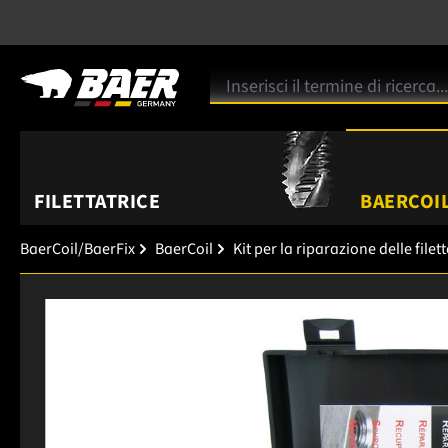
FILETTATRICE
BAERCOIL
BaerCoil/BaerFix
BaerCoil
Kit per la riparazione delle filet
Salta la galleria di immagini