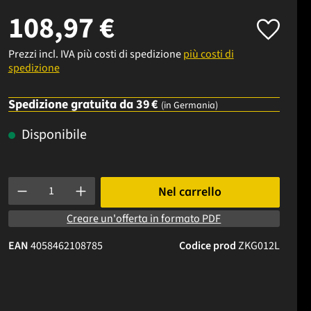
108,97 €
Prezzi incl. IVA più costi di spedizione
più costi di
spedizione
Spedizione gratuita da 39 €
(in Germania)
Disponibile
Quantità del prodotto: inserisci la quantità desiderata o usa i p
Nel carrello
Creare un'offerta in formato PDF
EAN
4058462108785
Codice prod
ZKG012L