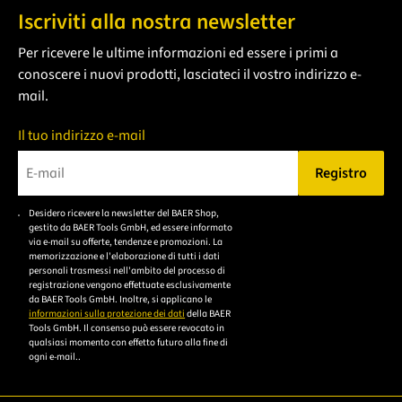
Iscriviti alla nostra newsletter
Per ricevere le ultime informazioni ed essere i primi a
conoscere i nuovi prodotti, lasciateci il vostro indirizzo e-
mail.
Il tuo indirizzo e-mail
Registro
Bitte geben Sie eine gültige E-Mail-Adresse ein.
Desidero ricevere la newsletter del BAER Shop,
Bitte akzeptieren Sie
gestito da BAER Tools GmbH, ed essere informato
die
via e-mail su offerte, tendenze e promozioni. La
memorizzazione e l'elaborazione di tutti i dati
Datenschutzerklärung,
personali trasmessi nell'ambito del processo di
um sich anzumelden.
registrazione vengono effettuate esclusivamente
da BAER Tools GmbH. Inoltre, si applicano le
informazioni sulla protezione dei dati
della BAER
Tools GmbH. Il consenso può essere revocato in
qualsiasi momento con effetto futuro alla fine di
ogni e-mail..