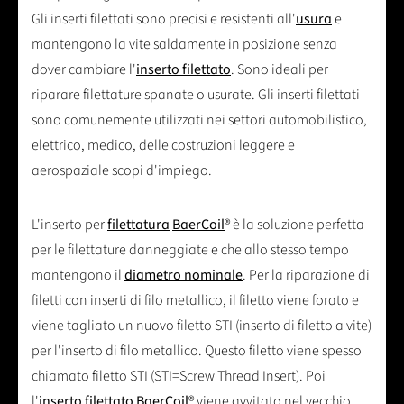
Gli inserti filettati sono precisi e resistenti all'
usura
e
mantengono la vite saldamente in posizione senza
dover cambiare l'
inserto filettato
. Sono ideali per
riparare filettature spanate o usurate. Gli inserti filettati
sono comunemente utilizzati nei settori automobilistico,
elettrico, medico, delle costruzioni leggere e
aerospaziale scopi d'impiego.
L'inserto per
filettatura
BaerCoil
® è la soluzione perfetta
per le filettature danneggiate e che allo stesso tempo
mantengono il
diametro nominale
. Per la riparazione di
filetti con inserti di filo metallico, il filetto viene forato e
viene tagliato un nuovo filetto STI (inserto di filetto a vite)
per l'inserto di filo metallico. Questo filetto viene spesso
chiamato filetto STI (STI=Screw Thread Insert). Poi
l'
inserto filettato
BaerCoil
® viene avvitato nel vecchio