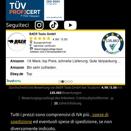
Dieser Link öffnet sich in einem neuen Tab.
Seguiteci
Durchschnittliche Bewertung von BAER Tools GmbH bei Trustami:
4.99 / 5.00
mit
135.063
Bewertungen
|
Bewertungsgrundlage des Anbieters: 3 Verkaufsplattformen
|
23
Jahre Erfahrung
Tutti i prezzi sono comprensivi di IVA più
, spese di
spedizione
ed eventuali spese di spedizione, se non
diversamente indicato.