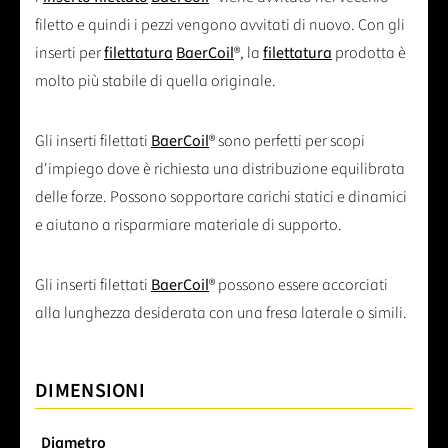
filetto e quindi i pezzi vengono avvitati di nuovo. Con gli
inserti per
filettatura
BaerCoil
®, la
filettatura
prodotta è
molto più stabile di quella originale.
Gli inserti filettati
BaerCoil
® sono perfetti per scopi
d'impiego dove è richiesta una distribuzione equilibrata
delle forze. Possono sopportare carichi statici e dinamici
e aiutano a risparmiare materiale di supporto.
Gli inserti filettati
BaerCoil
® possono essere accorciati
alla lunghezza desiderata con una fresa laterale o simili.
DIMENSIONI
Diametro