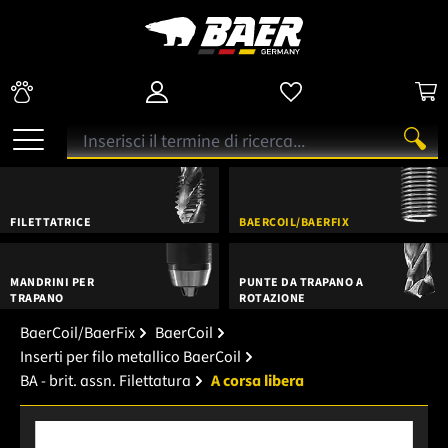
FILETTATRICE
BAERCOIL/BAERFIX
MANDRINI PER
PUNTE DA TRAPANO A
TRAPANO
ROTAZIONE
BaerCoil/BaerFix
BaerCoil
Inserti per filo metallico BaerCoil
BA - brit. assn. Filettatura
A corsa libera
Salta la galleria di immagini