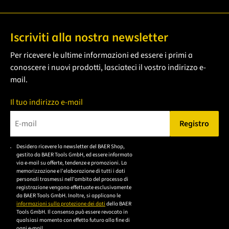
Iscriviti alla nostra newsletter
Per ricevere le ultime informazioni ed essere i primi a
conoscere i nuovi prodotti, lasciateci il vostro indirizzo e-
mail.
Il tuo indirizzo e-mail
Registro
Bitte geben Sie eine gültige E-Mail-Adresse ein.
Desidero ricevere la newsletter del BAER Shop,
Bitte akzeptieren Sie
gestito da BAER Tools GmbH, ed essere informato
die
via e-mail su offerte, tendenze e promozioni. La
memorizzazione e l'elaborazione di tutti i dati
Datenschutzerklärung,
personali trasmessi nell'ambito del processo di
um sich anzumelden.
registrazione vengono effettuate esclusivamente
da BAER Tools GmbH. Inoltre, si applicano le
informazioni sulla protezione dei dati
della BAER
Tools GmbH. Il consenso può essere revocato in
qualsiasi momento con effetto futuro alla fine di
ogni e-mail..