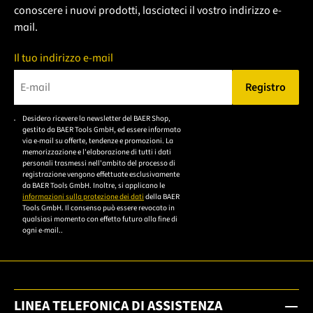
conoscere i nuovi prodotti, lasciateci il vostro indirizzo e-
mail.
Il tuo indirizzo e-mail
Registro
Bitte geben Sie eine gültige E-Mail-Adresse ein.
Desidero ricevere la newsletter del BAER Shop,
Bitte akzeptieren Sie
gestito da BAER Tools GmbH, ed essere informato
die
via e-mail su offerte, tendenze e promozioni. La
memorizzazione e l'elaborazione di tutti i dati
Datenschutzerklärung,
personali trasmessi nell'ambito del processo di
um sich anzumelden.
registrazione vengono effettuate esclusivamente
da BAER Tools GmbH. Inoltre, si applicano le
informazioni sulla protezione dei dati
della BAER
Tools GmbH. Il consenso può essere revocato in
qualsiasi momento con effetto futuro alla fine di
ogni e-mail..
LINEA TELEFONICA DI ASSISTENZA