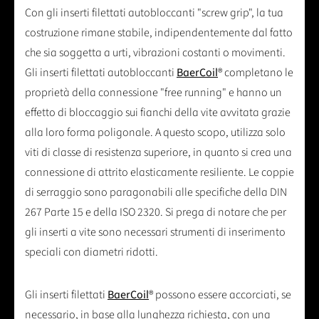
Con gli inserti filettati autobloccanti "screw grip", la tua
costruzione rimane stabile, indipendentemente dal fatto
che sia soggetta a urti, vibrazioni costanti o movimenti.
Gli inserti filettati autobloccanti
BaerCoil
® completano le
proprietà della connessione "free running" e hanno un
effetto di bloccaggio sui fianchi della vite avvitata grazie
alla loro forma poligonale. A questo scopo, utilizza solo
viti di classe di resistenza superiore, in quanto si crea una
connessione di attrito elasticamente resiliente. Le coppie
di serraggio sono paragonabili alle specifiche della DIN
267 Parte 15 e della ISO 2320. Si prega di notare che per
gli inserti a vite sono necessari strumenti di inserimento
speciali con diametri ridotti.
Gli inserti filettati
BaerCoil
® possono essere accorciati, se
necessario, in base alla lunghezza richiesta, con una