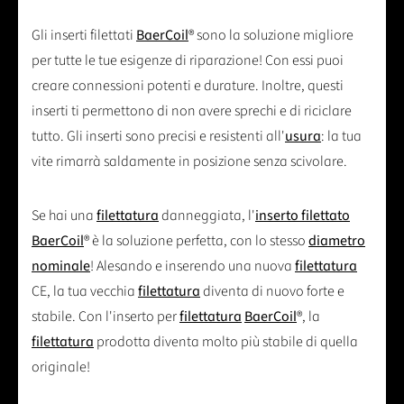
Gli inserti filettati
BaerCoil
® sono la soluzione migliore
per tutte le tue esigenze di riparazione! Con essi puoi
creare connessioni potenti e durature. Inoltre, questi
inserti ti permettono di non avere sprechi e di riciclare
tutto. Gli inserti sono precisi e resistenti all'
usura
: la tua
vite rimarrà saldamente in posizione senza scivolare.
Se hai una
filettatura
danneggiata, l'
inserto filettato
BaerCoil
® è la soluzione perfetta, con lo stesso
diametro
nominale
! Alesando e inserendo una nuova
filettatura
CE, la tua vecchia
filettatura
diventa di nuovo forte e
stabile. Con l'inserto per
filettatura
BaerCoil
®, la
filettatura
prodotta diventa molto più stabile di quella
originale!