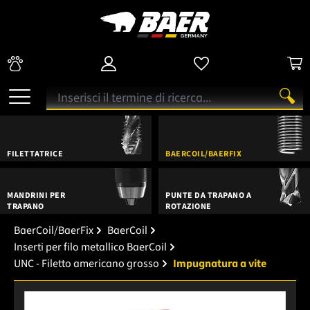
FILETTATRICE
BAERCOIL/BAERFIX
MANDRINI PER
PUNTE DA TRAPANO A
TRAPANO
ROTAZIONE
BaerCoil/BaerFix
BaerCoil
Inserti per filo metallico BaerCoil
UNC - Filetto americano grosso
Impugnatura a vite
Salta la galleria di immagini