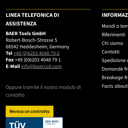
LINEA TELEFONICA DI
INFORMAZ
ASSISTENZA
Mondi a te
BAER Tools GmbH
Riferimenti
Robert-Bosch-Strasse 5
Chi siamo
68542 Heddesheim, Germany
Contatti
Tel
+49 (0)6203 4048 79 0
Fax
+49 (0)6203 4048 79 1
Spedizione 
E-Mail
info@baercoil.com
Domande fr
Breakage-f
Facts abou
Oppure tramite il nostro modulo di
contatto
.
Revoca un contratto