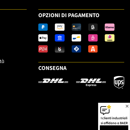
OPZIONI DI PAGAMENTO
ità
CONSEGNA
✕
I clienti industriali
si affidano a BAER