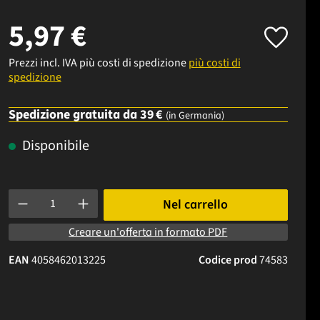
5,97 €
Prezzi incl. IVA più costi di spedizione
più costi di
spedizione
Spedizione gratuita da 39 €
(in Germania)
Disponibile
Quantità del prodotto: inserisci la quantità desiderata o usa i p
Nel carrello
Creare un'offerta in formato PDF
EAN
4058462013225
Codice prod
74583