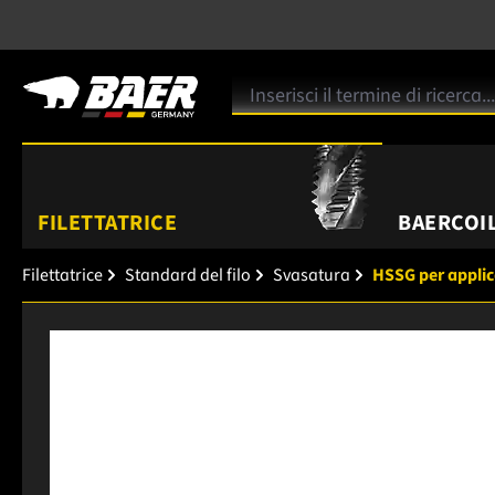
FILETTATRICE
BAERCOIL
Filettatrice
Standard del filo
Svasatura
HSSG per applic
Salta la galleria di immagini