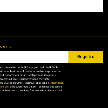
zzo e-mail
Registro
n Sie eine gültige E-Mail-Adresse ein.
re la newsletter del BAER Shop, gestito da BAER Tools
Bitte akzeptieren Sie
 informato via e-mail su offerte, tendenze e promozioni. La
die
e l'elaborazione di tutti i dati personali trasmessi
 processo di registrazione vengono effettuate
Datenschutzerklärung,
da BAER Tools GmbH. Inoltre, si applicano le
informazioni
um sich anzumelden.
 dei dati
della BAER Tools GmbH. Il consenso può essere
siasi momento con effetto futuro alla fine di ogni e-mail..