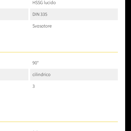
HSSG lucido
DIN 335
Svasatore
90°
cilindrico
3