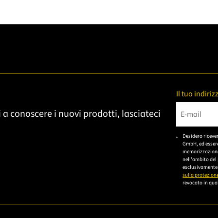
Il tuo indiri
 a conoscere i nuovi prodotti, lasciateci
Bitte gebe
Desidero riceve
GmbH, ed essere
memorizzazione 
nell'ambito del
esclusivamente 
sulla protezione
revocato in qual