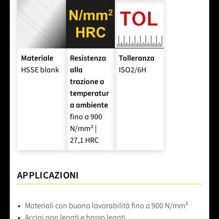
Materiale
Resistenza
Tolleranza
HSSE blank
alla
ISO2/6H
trazione a
temperatur
a ambiente
fino a 900
N/mm² |
27,1 HRC
APPLICAZIONI
Materiali con buona lavorabilità fino a 900 N/mm²
Acciai non legati e basso legati