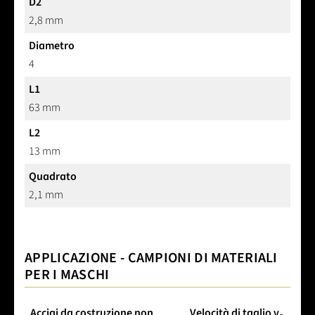
D2
2,8 mm
Diametro
4
L1
63 mm
L2
13 mm
Quadrato
2,1 mm
APPLICAZIONE - CAMPIONI DI MATERIALI
PER I MASCHI
Acciai da costruzione non
Velocità di taglio v