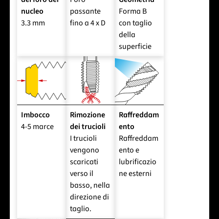
nucleo
passante
Forma B
3.3 mm
fino a 4 x D
con taglio
della
superficie
Imbocco
Rimozione
Raffreddam
4-5 marce
dei trucioli
ento
I trucioli
Raffreddam
vengono
ento e
scaricati
lubrificazio
verso il
ne esterni
basso, nella
direzione di
taglio.