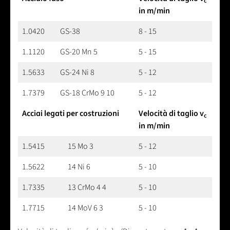
c
in m/min
1.0420
GS-38
8 - 15
1.1120
GS-20 Mn 5
5 - 15
1.5633
GS-24 Ni 8
5 - 12
1.7379
GS-18 CrMo 9 10
5 - 12
Acciai legati per costruzioni
Velocità di taglio v
c
in m/min
1.5415
15 Mo 3
5 - 12
1.5622
14 Ni 6
5 - 10
1.7335
13 CrMo 4 4
5 - 10
1.7715
14 MoV 6 3
5 - 10