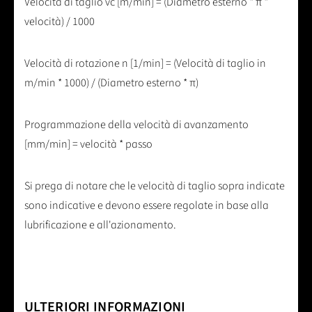
Velocità di taglio vc [m/min] = (Diametro esterno * π *
velocità) / 1000
Velocità di rotazione n [1/min] = (Velocità di taglio in
m/min * 1000) / (Diametro esterno * π)
Programmazione della velocità di avanzamento
[mm/min] = velocità * passo
Si prega di notare che le velocità di taglio sopra indicate
sono indicative e devono essere regolate in base alla
lubrificazione e all'azionamento.
ULTERIORI INFORMAZIONI