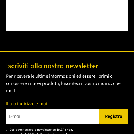
Iscriviti alla nostra newsletter
Per ricevere le ultime informazioni ed essere i primi a
conoscere i nuovi prodotti, lasciateci il vostro indirizzo e-
mail.
Il tuo indirizzo e-mail
Registro
Bitte geben Sie eine gültige E-Mail-Adresse ein.
Desidero ricevere la newsletter del BAER Shop,
Bitte akzeptieren Sie