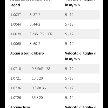
c
legati
in m/min
1.0037
St 37-2
5 - 12
1.0044
St 44-2
5 - 12
1.0039
S 235JRG1+CR
5 - 12
1.0060
St 60-2
5 - 10
Acciai a taglio libero
Velocità di taglio v
c
in m/min
1.0718
9 SMnPb 28
5 - 12
1.0721
10 S 20
5 - 12
1.0736
9 SMn 36
5 - 12
1.0726
35 S 20
5 - 10
Acciaio fuso
Velocità di taglio v