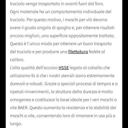
truciolo venga trasportato in avanti fuori dal foro.
Ogni materiale ha un comportamento individuale del
truciolo. Per questo motivo, i maschi per viti devono
avere il giusto angolo di spoglia e, per ottenere risultati
ancora migliori, una superficie appositamente trattata.
Questo è l'unico modo per ottenere un buon trasporto
del truciolo e per produrre una
filettatura
fedele al
calibro.
L'alta qualità dell'acciaio
HSSE
legato al cobalto che
utilizziamo fa sì che i nostri utensili siano estremamente
durevoli e robusti. Grazie a speciali processi di tempra e a
ripetuti rinvenimenti, la struttura della durezza è molto
omogenea e costituisce la base ideale per i veri maschi a
vite BAER. Questo aumenta la resistenza e la stabilità dei
maschi a vite, consentendo loro di rimanere in uso più a
lungo.