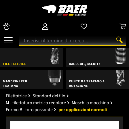
FILETTATRICE
BAERCOIL/BAERFIX
MANDRINI PER
PUNTE DA TRAPANO A
TRAPANO
ROTAZIONE
Filettatrice
Standard del filo
M - filettatura metrica regolare
Maschi a macchina
Forma B - foro passante
per applicazioni normali
Salta la galleria di immagini