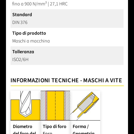
fino a 900 N/mm² | 27,1 HRC
Standard
DIN 376
Tipo di prodotto
Maschi a macchina
Tolleranza
ISO2/6H
INFORMAZIONI TECNICHE - MASCHI A VITE
Diametro
Tipo di foro
Forma /
del foro del
Foro
Geometria