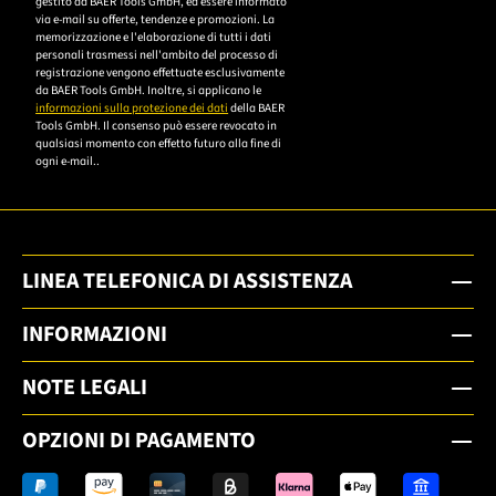
gestito da BAER Tools GmbH, ed essere informato
die
via e-mail su offerte, tendenze e promozioni. La
memorizzazione e l'elaborazione di tutti i dati
Datenschutzerklärung,
personali trasmessi nell'ambito del processo di
um sich anzumelden.
registrazione vengono effettuate esclusivamente
da BAER Tools GmbH. Inoltre, si applicano le
informazioni sulla protezione dei dati
della BAER
Tools GmbH. Il consenso può essere revocato in
qualsiasi momento con effetto futuro alla fine di
ogni e-mail..
LINEA TELEFONICA DI ASSISTENZA
INFORMAZIONI
NOTE LEGALI
OPZIONI DI PAGAMENTO