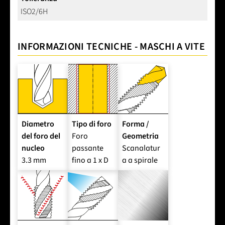
ISO2/6H
INFORMAZIONI TECNICHE - MASCHI A VITE
Diametro
Tipo di foro
Forma /
del foro del
Foro
Geometria
nucleo
passante
Scanalatur
3.3 mm
fino a 1 x D
a a spirale