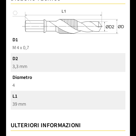
D1
M 4 x 0,7
D2
3,3 mm
Diametro
4
L1
39 mm
ULTERIORI INFORMAZIONI