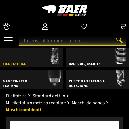
FILETTATRICE
BAERCOIL/BAERFIX
MANDRINI PER
PUNTE DA TRAPANO A
TRAPANO
ROTAZIONE
Filettatrice
Standard del filo
M - filettatura metrica regolare
Maschi da banco
Maschi combinati
Salta la galleria di immagini