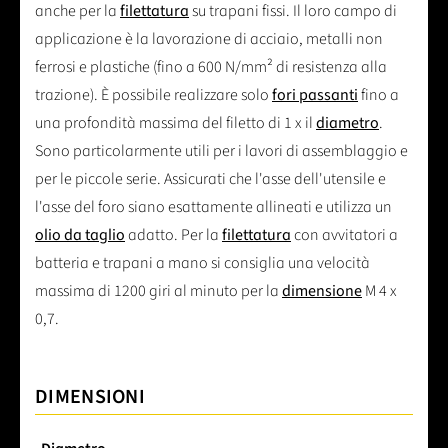
anche per la
filettatura
su trapani fissi. Il loro campo di
applicazione è la lavorazione di acciaio, metalli non
ferrosi e plastiche (fino a 600 N/mm² di resistenza alla
trazione). È possibile realizzare solo
fori passanti
fino a
una profondità massima del filetto di 1 x il
diametro
.
Sono particolarmente utili per i lavori di assemblaggio e
per le piccole serie. Assicurati che l'asse dell'utensile e
l'asse del foro siano esattamente allineati e utilizza un
olio da taglio
adatto. Per la
filettatura
con avvitatori a
batteria e trapani a mano si consiglia una velocità
massima di 1200 giri al minuto per la
dimensione
M 4 x
0,7.
DIMENSIONI