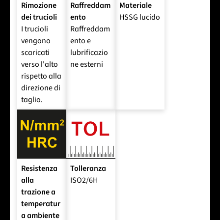
Rimozione
Raffreddam
Materiale
dei trucioli
ento
HSSG lucido
I trucioli
Raffreddam
vengono
ento e
scaricati
lubrificazio
verso l'alto
ne esterni
rispetto alla
direzione di
taglio.
Resistenza
Tolleranza
alla
ISO2/6H
trazione a
temperatur
a ambiente