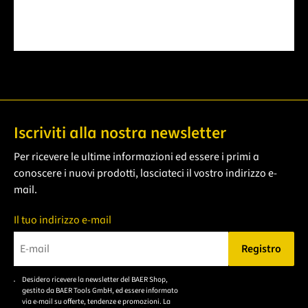
Iscriviti alla nostra newsletter
Per ricevere le ultime informazioni ed essere i primi a
conoscere i nuovi prodotti, lasciateci il vostro indirizzo e-
mail.
Il tuo indirizzo e-mail
Registro
Bitte geben Sie eine gültige E-Mail-Adresse ein.
Desidero ricevere la newsletter del BAER Shop,
Bitte akzeptieren Sie
gestito da BAER Tools GmbH, ed essere informato
die
via e-mail su offerte, tendenze e promozioni. La