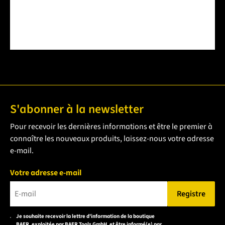
S'abonner à la newsletter
Pour recevoir les dernières informations et être le premier à
connaître les nouveaux produits, laissez-nous votre adresse
e-mail.
Votre adresse e-mail
Registre
Veuillez saisir une adresse e-mail valide.
Je souhaite recevoir la lettre d'information de la boutique
Veuillez
BAER, exploitée par BAER Tools GmbH, et être informé(e) par