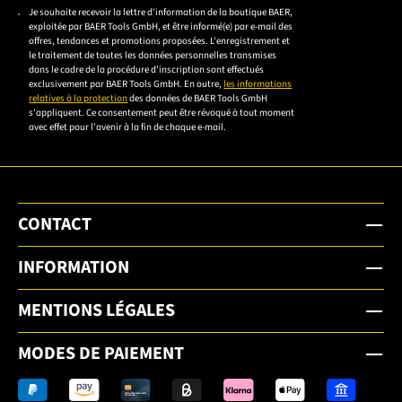
Veuillez saisir une adresse e-mail valide.
Je souhaite recevoir la lettre d'information de la boutique BAER,
Veuillez
exploitée par BAER Tools GmbH, et être informé(e) par e-mail des
accepter la
offres, tendances et promotions proposées. L'enregistrement et
le traitement de toutes les données personnelles transmises
déclaration de
dans le cadre de la procédure d'inscription sont effectués
confidentialité
exclusivement par BAER Tools GmbH. En outre,
les informations
relatives à la protection
des données de BAER Tools GmbH
pour vous
s'appliquent. Ce consentement peut être révoqué à tout moment
inscrire.
avec effet pour l'avenir à la fin de chaque e-mail.
CONTACT
INFORMATION
MENTIONS LÉGALES
MODES DE PAIEMENT