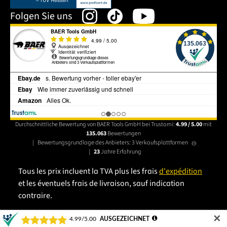
Folgen Sie uns
Durchschnittliche Bewertung von BAER Tools GmbH bei Trustami:
4.99 / 5.00
mit
135.063
Bewertungen
|
Bewertungsgrundlage des Anbieters: 3 Verkaufsplattformen
|
23
Jahre Erfahrung
Tous les prix incluent la TVA plus les frais
d'expédition
et les éventuels frais de livraison, sauf indication
contraire.
✕