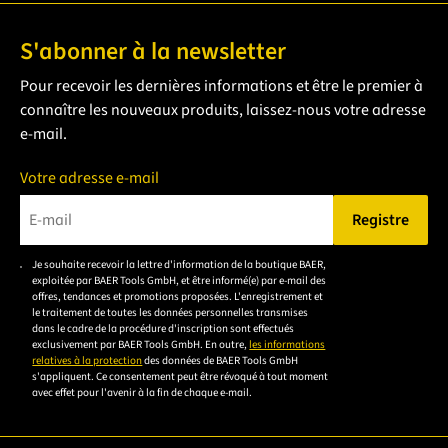
S'abonner à la newsletter
Pour recevoir les dernières informations et être le premier à
connaître les nouveaux produits, laissez-nous votre adresse
e-mail.
Votre adresse e-mail
Registre
Veuillez saisir une adresse e-mail valide.
Je souhaite recevoir la lettre d'information de la boutique BAER,
Veuillez
exploitée par BAER Tools GmbH, et être informé(e) par e-mail des
accepter la
offres, tendances et promotions proposées. L'enregistrement et
le traitement de toutes les données personnelles transmises
déclaration de
dans le cadre de la procédure d'inscription sont effectués
confidentialité
exclusivement par BAER Tools GmbH. En outre,
les informations
relatives à la protection
des données de BAER Tools GmbH
pour vous
s'appliquent. Ce consentement peut être révoqué à tout moment
inscrire.
avec effet pour l'avenir à la fin de chaque e-mail.