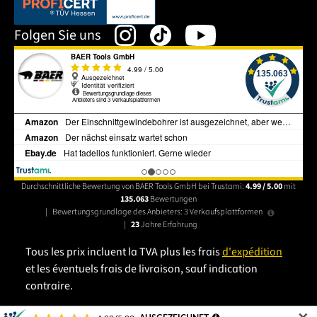
Dieser Link öffnet sich in einem neuen Tab.
Folgen Sie uns
Durchschnittliche Bewertung von BAER Tools GmbH bei Trustami:
4.99 / 5.00
mit
135.063
Bewertungen
|
Bewertungsgrundlage des Anbieters: 3 Verkaufsplattformen
|
23
Jahre Erfahrung
Tous les prix incluent la TVA plus les frais
d'expédition
et les éventuels frais de livraison, sauf indication
contraire.