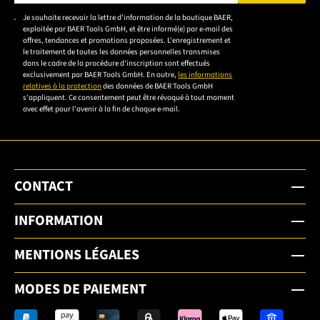
Veuillez saisir une adresse e-mail valide.
Je souhaite recevoir la lettre d'information de la boutique BAER,
Veuillez
exploitée par BAER Tools GmbH, et être informé(e) par e-mail des
accepter la
offres, tendances et promotions proposées. L'enregistrement et
le traitement de toutes les données personnelles transmises
déclaration de
dans le cadre de la procédure d'inscription sont effectués
confidentialité
exclusivement par BAER Tools GmbH. En outre,
les informations
relatives à la protection
des données de BAER Tools GmbH
pour vous
s'appliquent. Ce consentement peut être révoqué à tout moment
inscrire.
avec effet pour l'avenir à la fin de chaque e-mail.
CONTACT
INFORMATION
MENTIONS LÉGALES
MODES DE PAIEMENT