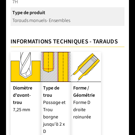
7H
Type de produit
Tarauds manuels- Ensembles
INFORMATIONS TECHNIQUES - TARAUDS
Diamètre
Type de
Forme /
d'avant-
trou
Géométrie
trou
Passage et
Forme D
7,25 mm
Trou
droite
borgne
rainurée
jusqu'à 2 x
D