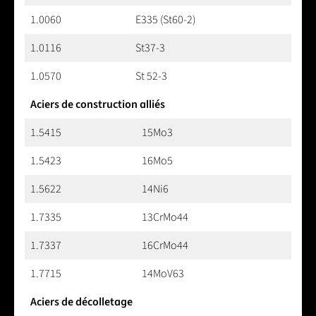
1.0060
E335 (St60-2)
1.0116
St37-3
1.0570
St 52-3
Aciers de construction alliés
1.5415
15Mo3
1.5423
16Mo5
1.5622
14Ni6
1.7335
13CrMo44
1.7337
16CrMo44
1.7715
14MoV63
Aciers de décolletage