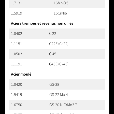
1.7131
16MnCr5
1.5919
15CrNi6
Aciers trempés et revenus non alliés
1.0402
C 22
1.1151
C22E (Ck22)
1.0503
C 45
1.1191
C45E (Ck45)
Acier moulé
1.0420
GS-38
1.5419
GS-22 Mo 4
1.6750
GS-20 NiCrMo3 7