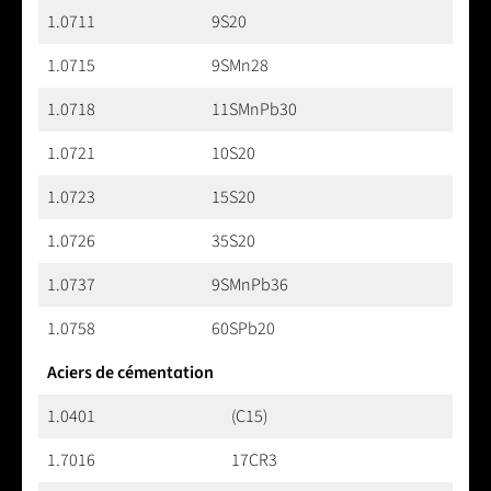
1.0711
9S20
1.0715
9SMn28
1.0718
11SMnPb30
1.0721
10S20
1.0723
15S20
1.0726
35S20
1.0737
9SMnPb36
1.0758
60SPb20
Aciers de cémentation
1.0401
(C15)
1.7016
17CR3