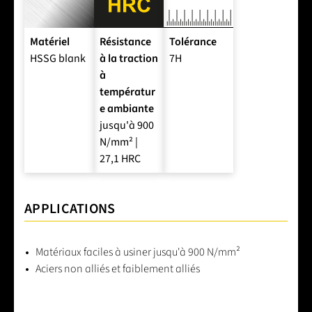
Matériel
Résistance
Tolérance
HSSG blank
à la traction
7H
à
températur
e ambiante
jusqu'à 900
N/mm² |
27,1 HRC
APPLICATIONS
Matériaux faciles à usiner jusqu'à 900 N/mm²
Aciers non alliés et faiblement alliés