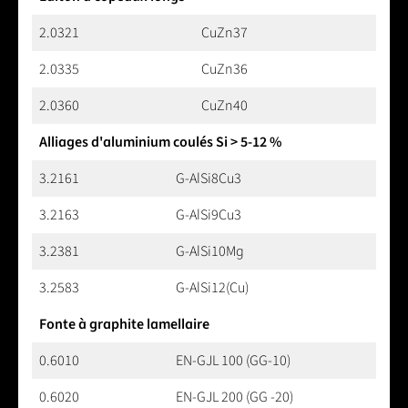
2.0321
CuZn37
2.0335
CuZn36
2.0360
CuZn40
Alliages d'aluminium coulés Si > 5-12 %
3.2161
G-AlSi8Cu3
3.2163
G-AlSi9Cu3
3.2381
G-AlSi10Mg
3.2583
G-AlSi12(Cu)
Fonte à graphite lamellaire
0.6010
EN-GJL 100 (GG-10)
0.6020
EN-GJL 200 (GG -20)