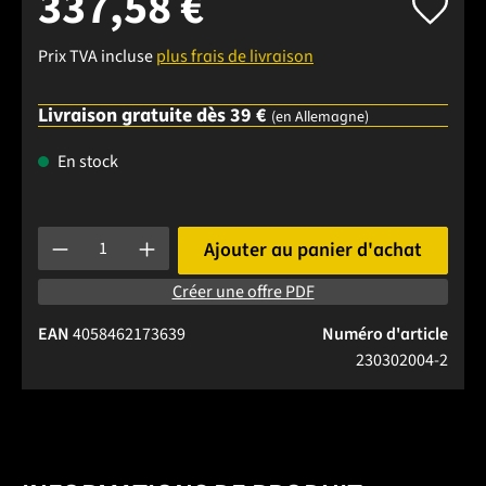
337,58 €
Prix TVA incluse
plus frais de livraison
Livraison gratuite dès 39 €
(en Allemagne)
En stock
Quantité de produit : Entrez la quantité souhaitée ou utilise
Ajouter au panier d'achat
Créer une offre PDF
EAN
4058462173639
Numéro d'article
230302004-2