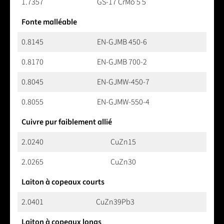
1.7357
GS-17 CrMo 5 5
Fonte malléable
0.8145
EN-GJMB 450-6
0.8170
EN-GJMB 700-2
0.8045
EN-GJMW-450-7
0.8055
EN-GJMW-550-4
Cuivre pur faiblement allié
2.0240
CuZn15
2.0265
CuZn30
Laiton à copeaux courts
2.0401
CuZn39Pb3
Laiton à copeaux longs