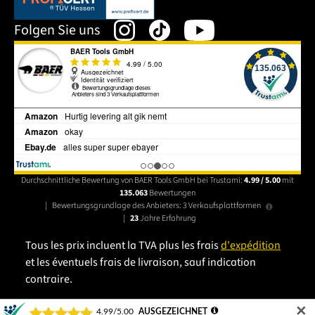
Folgen Sie uns
Durchschnittliche Bewertung von BAER Tools GmbH bei Trustami:
4.99 / 5.00
mit
135.063
Bewertungen
|
Bewertungsgrundlage des Anbieters: 3 Verkaufsplattformen
|
23
Jahre Erfahrung
Tous les prix incluent la TVA plus les frais
d'expédition
et les éventuels frais de livraison, sauf indication
contraire.
✕