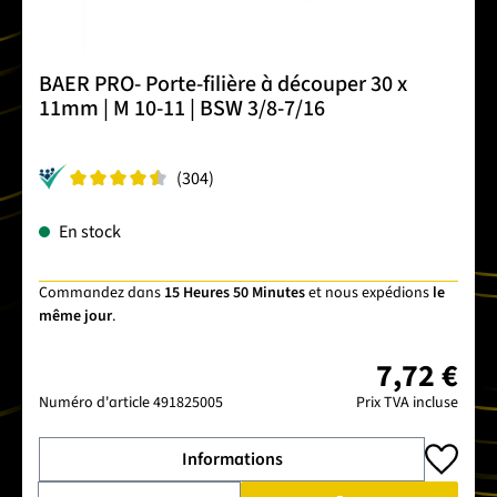
BAER PRO- Porte-filière à découper 30 x
11mm | M 10-11 | BSW 3/8-7/16
(304)
En stock
Commandez dans
15 Heures 50 Minutes
et nous expédions
le
même jour
.
7,72 €
Numéro d'article
491825005
Prix TVA incluse
Informations
Quantité de produit : Entrez la quantité souhaitée ou utilise