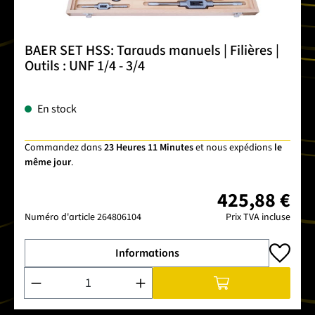
BAER SET HSS: Tarauds manuels | Filières |
Outils : UNF 1/4 - 3/4
En stock
Commandez dans
23 Heures 11 Minutes
et nous expédions
le
même jour
.
425,88 €
Numéro d'article
264806104
Prix TVA incluse
Informations
Quantité de produit : Entrez la quantité souhaitée ou utilise