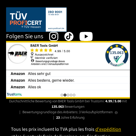
Dieser Link öffnet sich in einem neuen Tab.
Folgen Sie uns
Durchschnittliche Bewertung von BAER Tools GmbH bei Trustami:
4.99 / 5.00
mit
135.063
Bewertungen
|
Bewertungsgrundlage des Anbieters: 3 Verkaufsplattformen
|
23
Jahre Erfahrung
Tous les prix incluent la TVA plus les frais
d'expédition