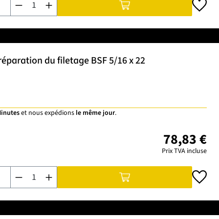
éparation du filetage BSF 5/16 x 22
Minutes
et nous expédions
le même jour
.
78,83 €
Prix TVA incluse
Quantité de produit : Entrez la quantité souhaitée ou utilisez 