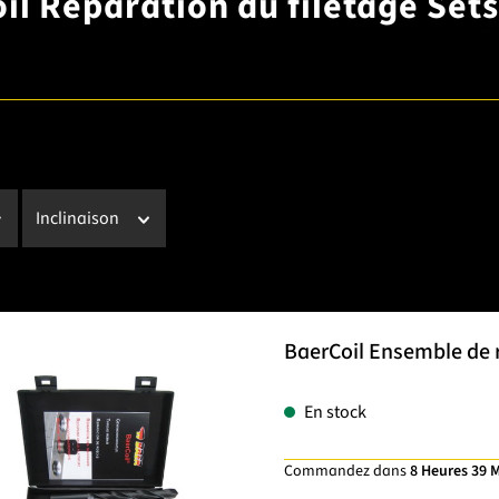
il Réparation du filetage Sets 
Inclinaison
BaerCoil Ensemble de r
En stock
Commandez dans
8 Heures 39 