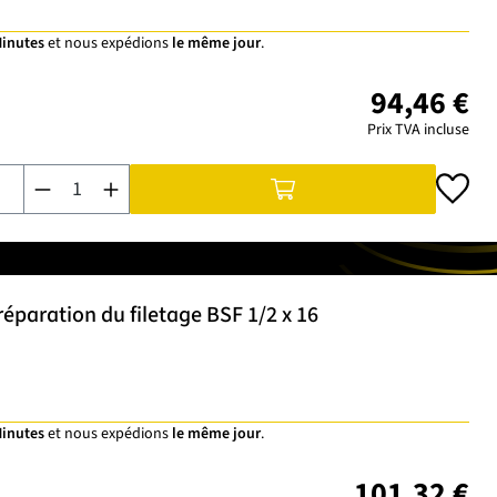
Minutes
et nous expédions
le même jour
.
94,46 €
Prix TVA incluse
Quantité de produit : Entrez la quantité souhaitée ou utilisez 
éparation du filetage BSF 1/2 x 16
Minutes
et nous expédions
le même jour
.
101,32 €