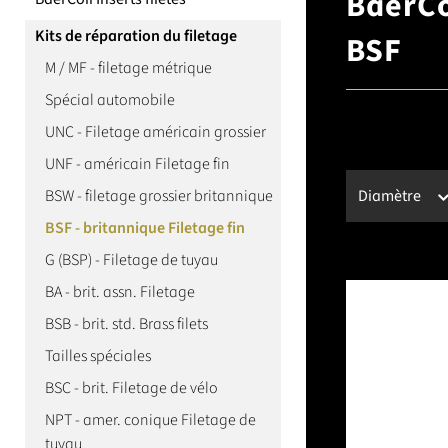
BaerCo
Kits de réparation du filetage
BSF
M / MF - filetage métrique
Spécial automobile
UNC - Filetage américain grossier
UNF - américain Filetage fin
BSW - filetage grossier britannique
Diamètre
BSF - britannique Filetage fin
G (BSP) - Filetage de tuyau
BA - brit. assn. Filetage
BSB - brit. std. Brass filets
Tailles spéciales
BSC - brit. Filetage de vélo
NPT - amer. conique Filetage de
tuyau