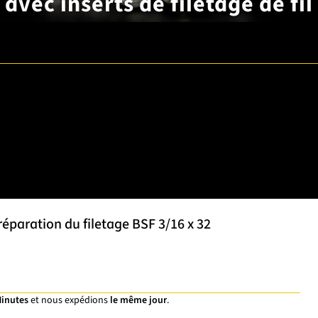
avec inserts de filetage de fil
éparation du filetage BSF 3/16 x 32
Minutes
et nous expédions
le même jour
.