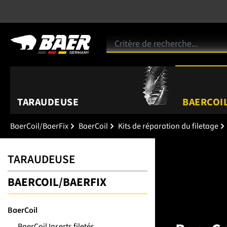
TARAUDEUSE
BAERCOIL
BaerCoil/BaerFix
BaerCoil
Kits de réparation du filetage
TARAUDEUSE
BAERCOIL/BAERFIX
BaerCoil
BaerCoil Inserts filetés