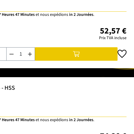
7 Heures 47 Minutes
et nous expédions
in 2 Journées
.
52,57 €
Prix TVA incluse
Quantité de produit : Entrez la quantité souhaitée ou utilisez 
6 - HSS
7 Heures 47 Minutes
et nous expédions
in 2 Journées
.