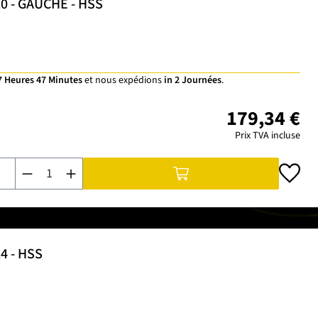
 20 - GAUCHE - HSS
7 Heures 47 Minutes
et nous expédions
in 2 Journées
.
179,34 €
Prix TVA incluse
Quantité de produit : Entrez la quantité souhaitée ou utilisez 
24 - HSS