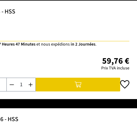
6 - HSS
7 Heures 47 Minutes
et nous expédions
in 2 Journées
.
59,76 €
Prix TVA incluse
Quantité de produit : Entrez la quantité souhaitée ou utilisez 
26 - HSS