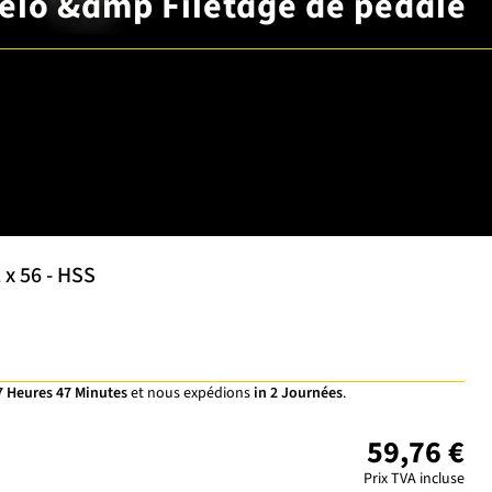
vélo &amp Filetage de pédale
 x 56 - HSS
7 Heures 47 Minutes
et nous expédions
in 2 Journées
.
59,76 €
Prix TVA incluse