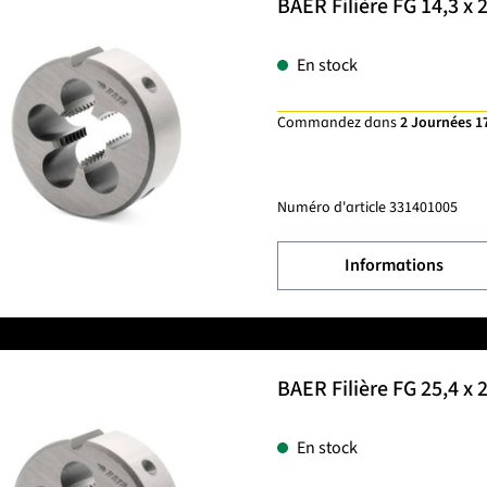
BAER Filière FG 14,3 x
En stock
Commandez dans
2 Journées 1
Numéro d'article
331401005
Informations
BAER Filière FG 25,4 x 
En stock