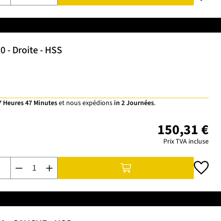
0 - Droite - HSS
7 Heures 47 Minutes
et nous expédions
in 2 Journées
.
150,31 €
Prix TVA incluse
Quantité de produit : Entrez la quantité souhaitée ou utilisez 