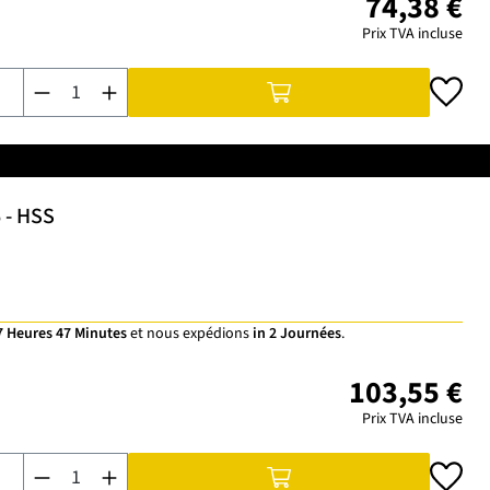
74,38 €
Prix TVA incluse
Quantité de produit : Entrez la quantité souhaitée ou utilisez 
6 - HSS
7 Heures 47 Minutes
et nous expédions
in 2 Journées
.
103,55 €
Prix TVA incluse
Quantité de produit : Entrez la quantité souhaitée ou utilisez 