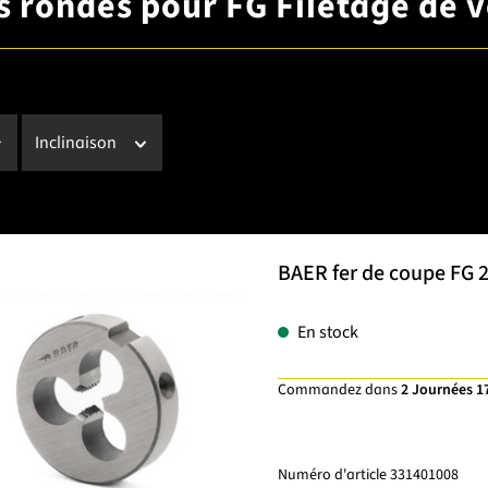
es rondes pour FG Filetage de 
Inclinaison
BAER fer de coupe FG 2
En stock
Commandez dans
2 Journées 1
Numéro d'article
331401008