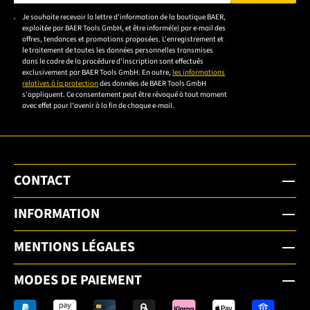
Veuillez saisir une adresse e-mail valide.
Je souhaite recevoir la lettre d'information de la boutique BAER,
Veuillez
exploitée par BAER Tools GmbH, et être informé(e) par e-mail des
accepter la
offres, tendances et promotions proposées. L'enregistrement et
le traitement de toutes les données personnelles transmises
déclaration de
dans le cadre de la procédure d'inscription sont effectués
confidentialité
exclusivement par BAER Tools GmbH. En outre,
les informations
relatives à la protection
des données de BAER Tools GmbH
pour vous
s'appliquent. Ce consentement peut être révoqué à tout moment
inscrire.
avec effet pour l'avenir à la fin de chaque e-mail.
CONTACT
INFORMATION
MENTIONS LÉGALES
MODES DE PAIEMENT