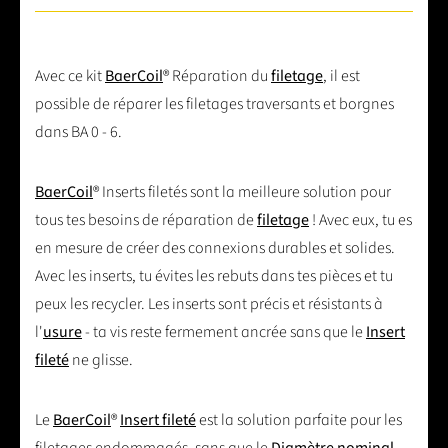
Avec ce kit
BaerCoil
® Réparation du
filetage
, il est
possible de réparer les filetages traversants et borgnes
dans BA 0 - 6.
BaerCoil
® Inserts filetés sont la meilleure solution pour
tous tes besoins de réparation de
filetage
! Avec eux, tu es
en mesure de créer des connexions durables et solides.
Avec les inserts, tu évites les rebuts dans tes pièces et tu
peux les recycler. Les inserts sont précis et résistants à
l'
usure
- ta vis reste fermement ancrée sans que le
Insert
fileté
ne glisse.
Le
BaerCoil
®
Insert fileté
est la solution parfaite pour les
filetages endommagés, sans que le
Diamètre nominal