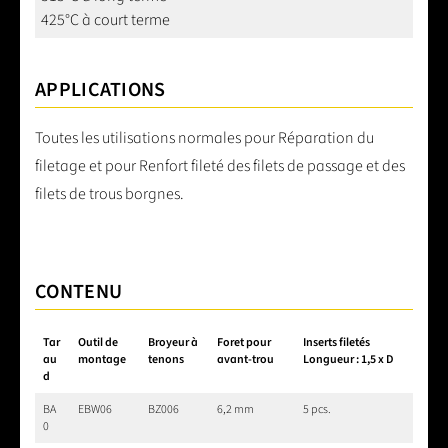
425°C à court terme
APPLICATIONS
Toutes les utilisations normales pour Réparation du
filetage et pour Renfort fileté des filets de passage et des
filets de trous borgnes.
CONTENU
Tar
Outil de
Broyeur à
Foret pour
Inserts filetés
au
montage
tenons
avant-trou
Longueur : 1,5 x D
d
BA
EBW06
BZ006
6,2 mm
5 pcs.
0