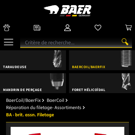
TARAUDEUSE
BAERCOIL/BAERFIX
MANDRIN DE PERÇAGE
FORET HÉLICOÏDAL
BaerCoil/BaerFix
BaerCoil
Réparation du filetage- Assortiments
BA - brit. assn. Filetage
Ignorer la galerie d'images