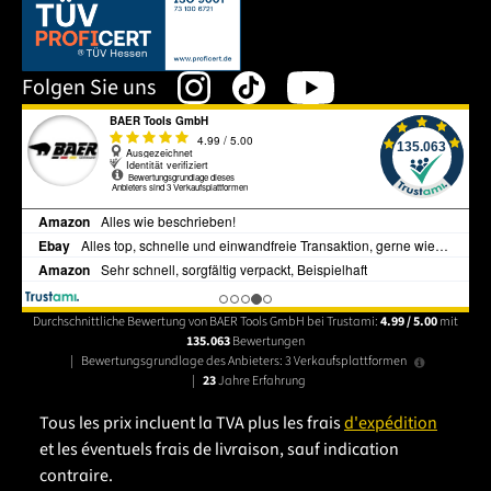
Dieser Link öffnet sich in einem neuen Tab.
Folgen Sie uns
Durchschnittliche Bewertung von BAER Tools GmbH bei Trustami:
4.99 / 5.00
mit
135.063
Bewertungen
|
Bewertungsgrundlage des Anbieters: 3 Verkaufsplattformen
|
23
Jahre Erfahrung
Tous les prix incluent la TVA plus les frais
d'expédition
et les éventuels frais de livraison, sauf indication
contraire.