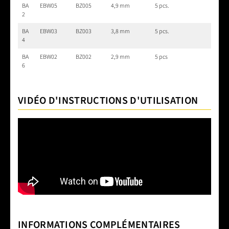
BA
EBW05
BZ005
4,9 mm
5 pcs.
2
BA
EBW03
BZ003
3,8 mm
5 pcs.
4
BA
EBW02
BZ002
2,9 mm
5 pcs
6
VIDÉO D'INSTRUCTIONS D'UTILISATION
INFORMATIONS COMPLÉMENTAIRES