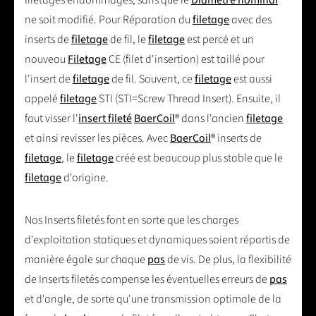
ne soit modifié. Pour Réparation du
filetage
avec des
inserts de
filetage
de fil, le
filetage
est percé et un
nouveau
Filetage
CE (filet d'insertion) est taillé pour
l'insert de
filetage
de fil. Souvent, ce
filetage
est aussi
appelé
filetage
STI (STI=Screw Thread Insert). Ensuite, il
faut visser l'
insert fileté
BaerCoil
® dans l'ancien
filetage
et ainsi revisser les pièces. Avec
BaerCoil
® inserts de
filetage
, le
filetage
créé est beaucoup plus stable que le
filetage
d'origine.
Nos Inserts filetés font en sorte que les charges
d'exploitation statiques et dynamiques soient répartis de
manière égale sur chaque
pas
de vis. De plus, la flexibilité
de Inserts filetés compense les éventuelles erreurs de
pas
et d'angle, de sorte qu'une transmission optimale de la