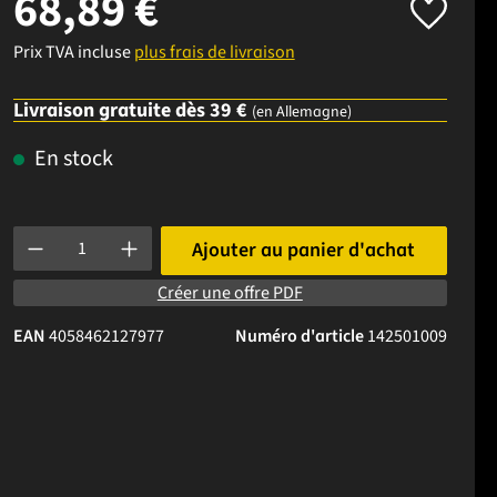
68,89 €
Prix TVA incluse
plus frais de livraison
Livraison gratuite dès 39 €
(en Allemagne)
En stock
Quantité de produit : Entrez la quantité souhaitée ou utilisez l
Ajouter au panier d'achat
Créer une offre PDF
EAN
4058462127977
Numéro d'article
142501009