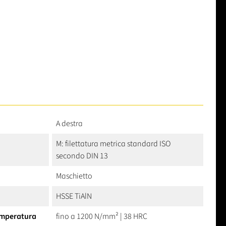
A destra
M: filettatura metrica standard ISO
secondo DIN 13
Maschietto
HSSE TiAlN
temperatura
fino a 1200 N/mm² | 38 HRC