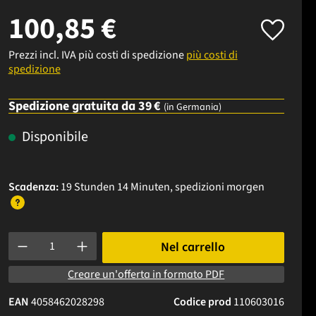
100,85 €
Prezzi incl. IVA più costi di spedizione
più costi di
spedizione
Spedizione gratuita da 39 €
(in Germania)
Disponibile
Scadenza:
19 Stunden 14 Minuten
, spedizioni
morgen
Quantità del prodotto: inserisci la quantità desiderata o usa i p
Nel carrello
Creare un'offerta in formato PDF
EAN
4058462028298
Codice prod
110603016