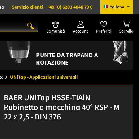
sa
Servizio clienti
+49 (0) 6203 4048 79 0
Italiano
Comunità
Account
Preferiti
Carrello
PUNTE DA TRAPANO A
ROTAZIONE
co
UNiTap - Applicazioni universali
BAER UNiTap HSSE-TiAlN
Rubinetto a macchina 40° RSP - M
22 x 2,5 - DIN 376