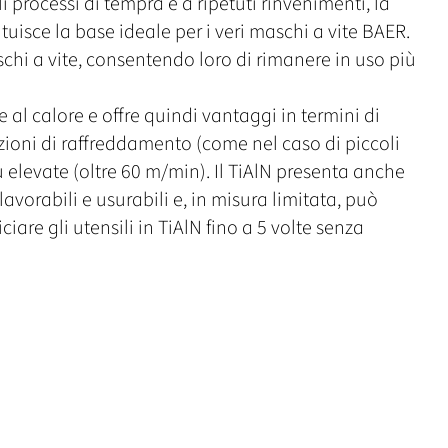
 processi di tempra e a ripetuti rinvenimenti, la
uisce la base ideale per i veri maschi a vite BAER.
chi a vite, consentendo loro di rimanere in uso più
 e al calore e offre quindi vantaggi in termini di
ioni di raffreddamento (come nel caso di piccoli
iù elevate (oltre 60 m/min). Il TiAlN presenta anche
avorabili e usurabili e, in misura limitata, può
ciare gli utensili in TiAlN fino a 5 volte senza