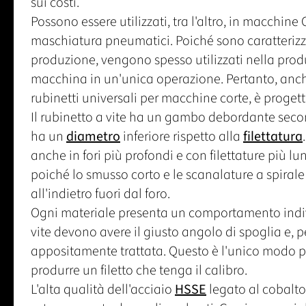
sui costi.
Possono essere utilizzati, tra l'altro, in macchine CN
maschiatura pneumatici. Poiché sono caratterizzat
produzione, vengono spesso utilizzati nella produzi
macchina in un'unica operazione. Pertanto, anch
rubinetti universali per macchine corte, è proget
Il rubinetto a vite ha un gambo debordante seco
ha un
diametro
inferiore rispetto alla
filettatura
anche in fori più profondi e con filettature più lu
poiché lo smusso corto e le scanalature a spirale
all'indietro fuori dal foro.
Ogni materiale presenta un comportamento indivi
vite devono avere il giusto angolo di spoglia e, pe
appositamente trattata. Questo è l'unico modo pe
produrre un filetto che tenga il calibro.
L'alta qualità dell'acciaio
HSSE
legato al cobalto 