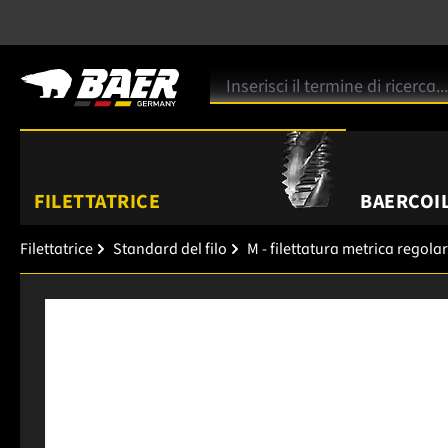
FILETTATRICE
BAERCOIL
Filettatrice
Standard del filo
M - filettatura metrica regola
Salta la galleria di immagini