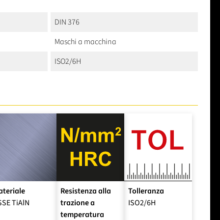
DIN 376
Maschi a macchina
ISO2/6H
teriale
Resistenza alla
Tolleranza
SE TiAlN
trazione a
ISO2/6H
temperatura