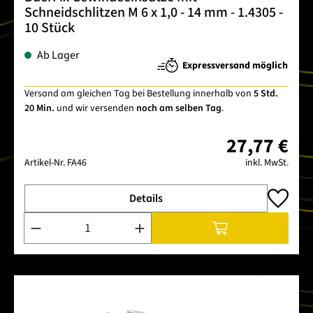
Schneidschlitzen M 6 x 1,0 - 14 mm - 1.4305 -
10 Stück
Ab Lager
Expressversand möglich
Versand am gleichen Tag bei Bestellung innerhalb von
5 Std.
20 Min.
und wir versenden
noch am selben Tag
.
27,77 €
Artikel-Nr.
FA46
inkl. MwSt.
Details
Produkt Anzahl: Gib den gewünschten Wert ein oder benutze 