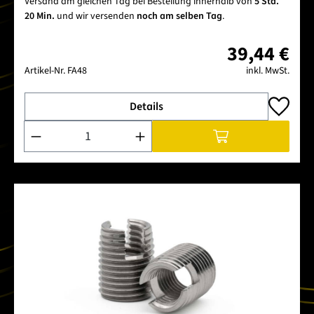
Versand am gleichen Tag bei Bestellung innerhalb von
5 Std.
20 Min.
und wir versenden
noch am selben Tag
.
39,44 €
Artikel-Nr.
FA48
inkl. MwSt.
Details
Produkt Anzahl: Gib den gewünschten Wert ein oder benutze 