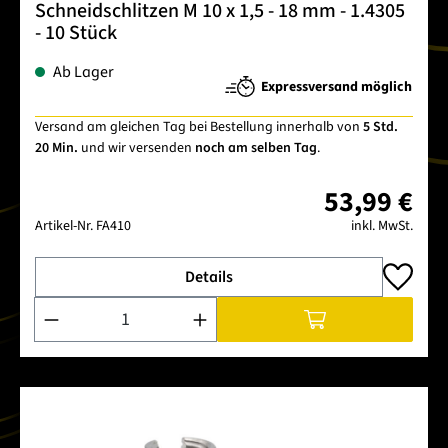
Schneidschlitzen M 10 x 1,5 - 18 mm - 1.4305
- 10 Stück
Ab Lager
Expressversand möglich
Versand am gleichen Tag bei Bestellung innerhalb von
5 Std.
20 Min.
und wir versenden
noch am selben Tag
.
53,99 €
Artikel-Nr.
FA410
inkl. MwSt.
Details
Produkt Anzahl: Gib den gewünschten Wert ein oder benutze 