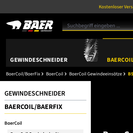
Kostenloser Ver
GEWINDESCHNEIDER
BAERCOIL
BaerCoil/BaerFix
BaerCoil
BaerCoil Gewindeeinsätze
BS
GEWINDESCHNEIDER
BAERCOIL/BAERFIX
BaerCoil