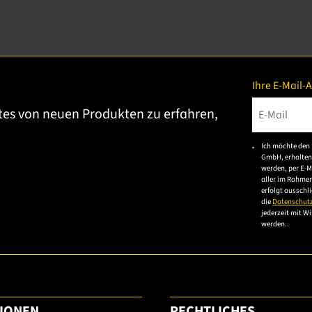
Ihre E-Mail-
tes von neuen Produkten zu erfahren,
Bitte gebe
Ich möchte den 
GmbH, erhalten
werden, per E-M
aller im Rahme
erfolgt ausschl
die
Datenschut
jederzeit mit W
werden..
IONEN
RECHTLICHES