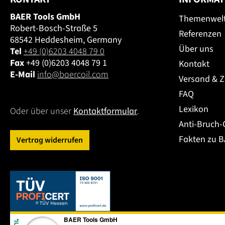
BAER Tools GmbH
Themenwel
Robert-Bosch-Straße 5
Referenzen
68542 Heddesheim, Germany
Über uns
Tel
+49 (0)6203 4048 79 0
Fax
+49 (0)6203 4048 79 1
Kontakt
E-Mail
info@baercoil.com
Versand & 
FAQ
Lexikon
Oder über unser
Kontaktformular
.
Anti-Bruch-
Fakten zu 
Vertrag widerrufen
Dieser Link öffnet sich in einem neuen Tab.