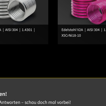
A
AISI 304
1.4301
Edelstahl V2A
AISI 304
1
X5CrNi18-10
en!
 Antworten – schau doch mal vorbei!