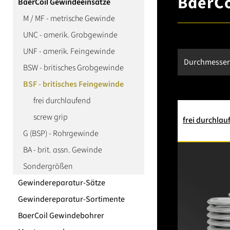
BaerCo
BaerCoil Gewindeeinsätze
M / MF - metrische Gewinde
UNC - amerik. Grobgewinde
UNF - amerik. Feingewinde
Durchmesse
BSW - britisches Grobgewinde
BSF - britisches Feingewinde
frei durchlaufend
screw grip
frei durchlau
G (BSP) - Rohrgewinde
BA - brit. assn. Gewinde
Sondergrößen
Gewindereparatur-Sätze
Gewindereparatur-Sortimente
BaerCoil Gewindebohrer