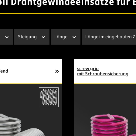
il Drahtgewindeeinsätze für
r
Steigung
Länge
Länge im eingebauten 
screw grip
fend
mit Schraubensicherung