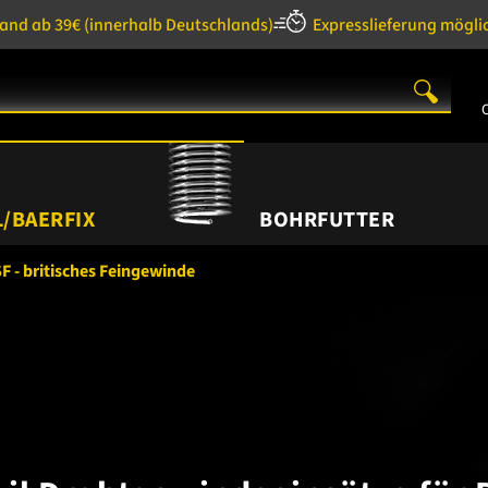
sand ab 39€
(innerhalb Deutschlands)
Expresslieferung mögli
/BAERFIX
BOHRFUTTER
F - britisches Feingewinde