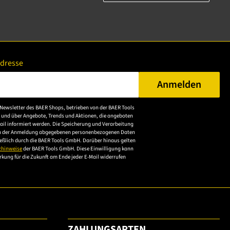
Adresse
Anmelden
n Sie eine gültige E-Mail-Adresse ein.
Newsletter des BAER Shops, betrieben von der BAER Tools
Bitte akzeptieren Sie
 und über Angebote, Trends und Aktionen, die angeboten
die
ail informiert werden. Die Speicherung und Verarbeitung
n der Anmeldung abgegebenen personenbezogenen Daten
Datenschutzerklärung,
ießlich durch die BAER Tools GmbH. Darüber hinaus gelten
um sich anzumelden.
zhinweise
der BAER Tools GmbH. Diese Einwilligung kann
irkung für die Zukunft am Ende jeder E-Mail widerrufen
ZAHLUNGSARTEN