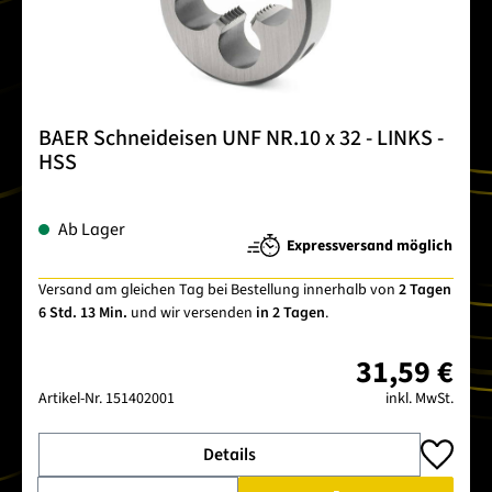
BAER Schneideisen UNF NR.10 x 32 - LINKS -
HSS
Ab Lager
Expressversand möglich
Versand am gleichen Tag bei Bestellung innerhalb von
2 Tagen
6 Std. 13 Min.
und wir versenden
in 2 Tagen
.
31,59 €
Artikel-Nr.
151402001
inkl. MwSt.
Details
Produkt Anzahl: Gib den gewünschten Wert ein oder benutze 