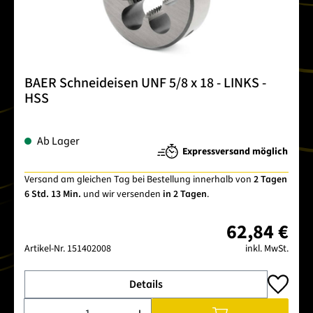
BAER Schneideisen UNF 5/8 x 18 - LINKS -
HSS
Ab Lager
Expressversand möglich
Versand am gleichen Tag bei Bestellung innerhalb von
2 Tagen
6 Std. 13 Min.
und wir versenden
in 2 Tagen
.
62,84 €
Artikel-Nr.
151402008
inkl. MwSt.
Details
Produkt Anzahl: Gib den gewünschten Wert ein oder benutze 