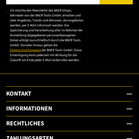
Bitte geben Sie eine gültige E-Mail-Adresse ein.
Ich möchte den Newsletter des BAER Shops,
Bitte akzeptieren Sie
betrieben von der BAER Tools GmbH, erhalten und
die
über Angebote, Trends und Aktionen, die angeboten
werden, per E-Mail informiert werden. Die
Datenschutzerklärung,
Speicherung und Verarbeitung aller im Rahmen der
um sich anzumelden.
Anmeldung abgegebenen personenbezogenen
Daten erfolgt ausschließlich durch die BAER Tools
GmbH. Darüber hinaus gelten die
Datenschutzhinweise
der BAER Tools GmbH. Diese
Einwilligung kann jederzeit mit Wirkung für die
Zukunft am Ende jeder E-Mail widerrufen werden..
KONTAKT
INFORMATIONEN
RECHTLICHES
ZAHLUNGSARTEN