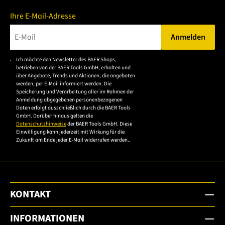
Ihre E-Mail-Adresse
Anmelden
Bitte geben Sie eine gültige E-Mail-Adresse ein.
Ich möchte den Newsletter des BAER Shops,
Bitte akzeptieren Sie
betrieben von der BAER Tools GmbH, erhalten und
die
über Angebote, Trends und Aktionen, die angeboten
werden, per E-Mail informiert werden. Die
Datenschutzerklärung,
Speicherung und Verarbeitung aller im Rahmen der
um sich anzumelden.
Anmeldung abgegebenen personenbezogenen
Daten erfolgt ausschließlich durch die BAER Tools
GmbH. Darüber hinaus gelten die
Datenschutzhinweise
der BAER Tools GmbH. Diese
Einwilligung kann jederzeit mit Wirkung für die
Zukunft am Ende jeder E-Mail widerrufen werden..
KONTAKT
INFORMATIONEN