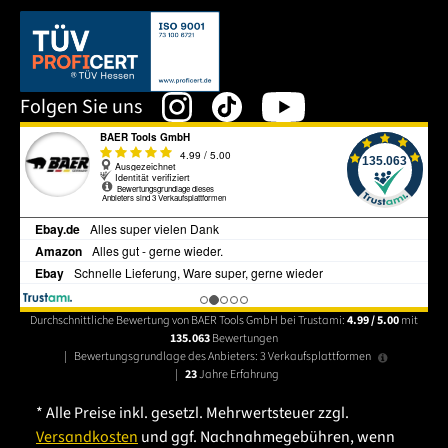
Dieser Link öffnet sich in einem neuen Tab.
Folgen Sie uns
Durchschnittliche Bewertung von BAER Tools GmbH bei Trustami:
4.99 / 5.00
mit
135.063
Bewertungen
|
Bewertungsgrundlage des Anbieters: 3 Verkaufsplattformen
|
23
Jahre Erfahrung
* Alle Preise inkl. gesetzl. Mehrwertsteuer zzgl.
Versandkosten
und ggf. Nachnahmegebühren, wenn