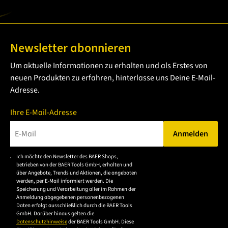
Newsletter abonnieren
Um aktuelle Informationen zu erhalten und als Erstes von
neuen Produkten zu erfahren, hinterlasse uns Deine E-Mail-
Adresse.
Ihre E-Mail-Adresse
Anmelden
Bitte geben Sie eine gültige E-Mail-Adresse ein.
Ich möchte den Newsletter des BAER Shops,
Bitte akzeptieren Sie
betrieben von der BAER Tools GmbH, erhalten und
die
über Angebote, Trends und Aktionen, die angeboten
werden, per E-Mail informiert werden. Die
Datenschutzerklärung,
Speicherung und Verarbeitung aller im Rahmen der
um sich anzumelden.
Anmeldung abgegebenen personenbezogenen
Daten erfolgt ausschließlich durch die BAER Tools
GmbH. Darüber hinaus gelten die
Datenschutzhinweise
der BAER Tools GmbH. Diese