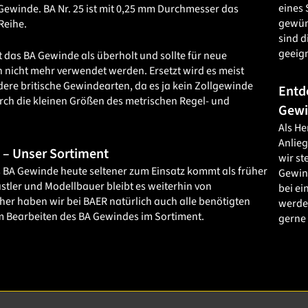
eines 
Gewinde. BA Nr. 25 ist mit 0,25 mm Durchmesser das
gewün
 Reihe.
sind d
geeig
lt das BA Gewinde als überholt und sollte für neue
 nicht mehr verwendet werden. Ersetzt wird es meist
dere britische Gewindearten, da es ja kein Zollgewinde
Entd
urch die kleinen Größen des metrischen Regel- und
Gewi
Als He
Anlie
 – Unser Sortiment
wir s
BA Gewinde heute seltener zum Einsatz kommt als früher
Gewind
astler und Modellbauer bleibt es weiterhin von
bei ei
er haben wir bei BAER natürlich auch alle benötigten
werden
 Bearbeiten des BA Gewindes im Sortiment.
gerne 