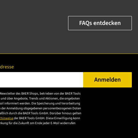
FAQs entdecken
Adresse
Anmelden
n Sie eine gültige E-Mail-Adresse ein.
Newsletter des BAER Shops, betrieben von der BAER Tools
Bitte akzeptieren Sie
 und über Angebote, Trends und Aktionen, die angeboten
die
ail informiert werden. Die Speicherung und Verarbeitung
n der Anmeldung abgegebenen personenbezogenen Daten
Datenschutzerklärung,
ießlich durch die BAER Tools GmbH. Darüber hinaus gelten
um sich anzumelden.
zhinweise
der BAER Tools GmbH. Diese Einwilligung kann
irkung für die Zukunft am Ende jeder E-Mail widerrufen