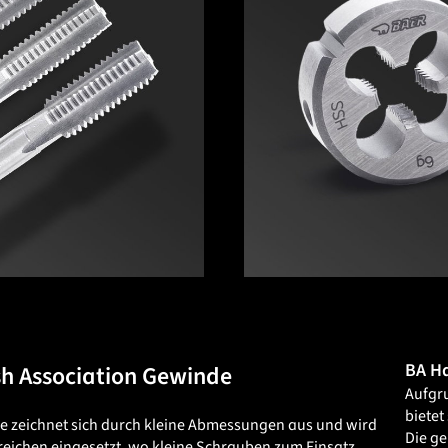
BA H
ish Association Gewinde
Aufgr
bietet
 zeichnet sich durch kleine Abmessungen aus und wird
Die ge
ereichen eingesetzt, wo kleine Schrauben zum Einsatz