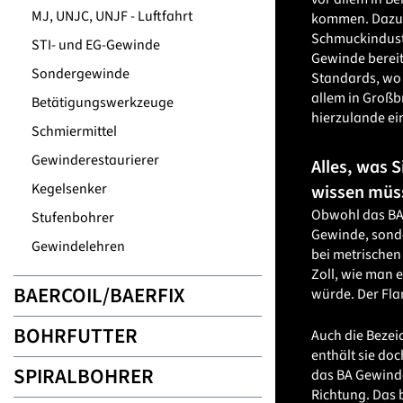
MJ, UNJC, UNJF - Luftfahrt
kommen. Dazu g
Schmuckindust
STI- und EG-Gewinde
Gewinde bereits
Sondergewinde
Standards, wo 
allem in Großb
Betätigungswerkzeuge
hierzulande ein
Schmiermittel
Gewinderestaurierer
Alles, was 
Kegelsenker
wissen müs
Obwohl das BA 
Stufenbohrer
Gewinde, sonde
Gewindelehren
bei metrischen
Zoll, wie man e
BAERCOIL/BAERFIX
würde. Der Flan
BOHRFUTTER
Auch die Bezei
enthält sie do
SPIRALBOHRER
das BA Gewind
Richtung. Das 