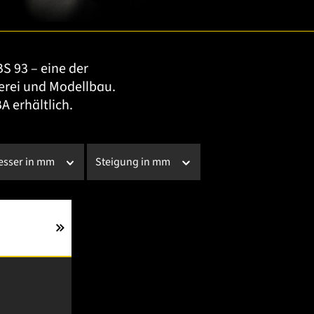
S 93 – eine der
rei und Modellbau.
 erhältlich.
sser in mm
Steigung in mm