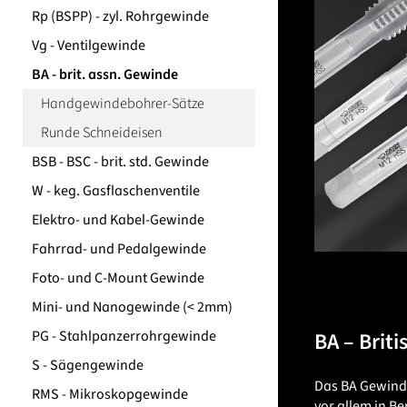
Rp (BSPP) - zyl. Rohrgewinde
Vg - Ventilgewinde
BA - brit. assn. Gewinde
Handgewindebohrer-Sätze
Runde Schneideisen
BSB - BSC - brit. std. Gewinde
W - keg. Gasflaschenventile
Elektro- und Kabel-Gewinde
Fahrrad- und Pedalgewinde
Foto- und C-Mount Gewinde
Mini- und Nanogewinde (< 2mm)
PG - Stahlpanzerrohrgewinde
BA – Brit
S - Sägengewinde
Das BA Gewinde
RMS - Mikroskopgewinde
vor allem in B