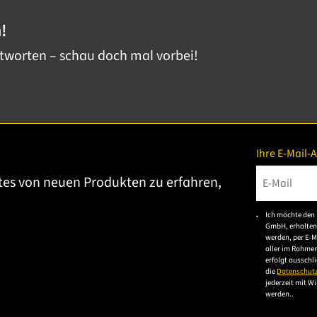
!
ntworten – schau doch mal vorbei!
Ihre E-Mail-
tes von neuen Produkten zu erfahren,
Bitte gebe
Ich möchte den 
GmbH, erhalten
werden, per E-M
aller im Rahme
erfolgt ausschl
die
Datenschut
jederzeit mit W
werden..