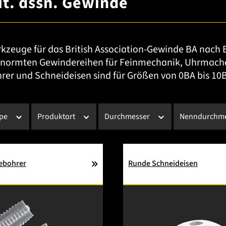
rit. assn. Gewinde
zeuge für das British Association-Gewinde BA nach B
enormten Gewindereihen für Feinmechanik, Uhrmache
er und Schneideisen sind für Größen von 0BA bis 10BA
ppe
Produktart
Durchmesser
Nenndurchme
ebohrer
Runde Schneideisen