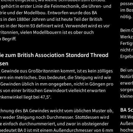
passen
ehört in erster Linie die Feinmechanik, die Uhren- und
im Bas
rie und der Modellbau. Entworfen wurde das BA
nötig.
 in den 1880er Jahren und ist heute Teil der British
es in der Norm 93 definiert wird. Verwendet wird es vor
Beim G
ritannien, vielen Modellbauern ist es aber auch
Werkze
 Begriff.
Fertig
nicht 
Sie zum British Association Standard Thread
Ergebn
sen
Bei un
Gewinde aus Großbritannien kommt, ist es kein zölliges
Natürl
rn ein metrisches. Das bedeutet, die Steigung wird wie
erwerb
 Gewinden üblich in mm angegeben, nicht in Gängen pro
sorgen
s von einer britischen Gewindeart vielleicht erwarten
klein
kenwinkel liegt bei 47,5°.
BA Sc
chnung des BA Gewindes weicht vom üblichen Muster ab,
Mit W
ch weder Steigung noch Durchmesser. Stattdessen wird
Außen
e einfach durchnummeriert, und zwar in absteigender
hochwe
bedeutet BA 0 ist mit einem Außendurchmesser von 6 mm