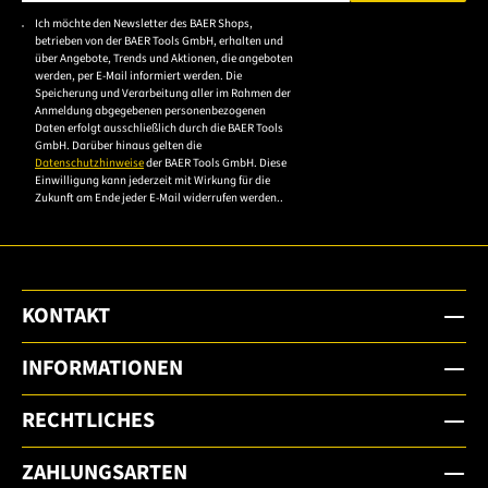
Bitte geben Sie eine gültige E-Mail-Adresse ein.
Ich möchte den Newsletter des BAER Shops,
Bitte akzeptieren Sie
betrieben von der BAER Tools GmbH, erhalten und
die
über Angebote, Trends und Aktionen, die angeboten
werden, per E-Mail informiert werden. Die
Datenschutzerklärung,
Speicherung und Verarbeitung aller im Rahmen der
um sich anzumelden.
Anmeldung abgegebenen personenbezogenen
Daten erfolgt ausschließlich durch die BAER Tools
GmbH. Darüber hinaus gelten die
Datenschutzhinweise
der BAER Tools GmbH. Diese
Einwilligung kann jederzeit mit Wirkung für die
Zukunft am Ende jeder E-Mail widerrufen werden..
KONTAKT
INFORMATIONEN
RECHTLICHES
ZAHLUNGSARTEN