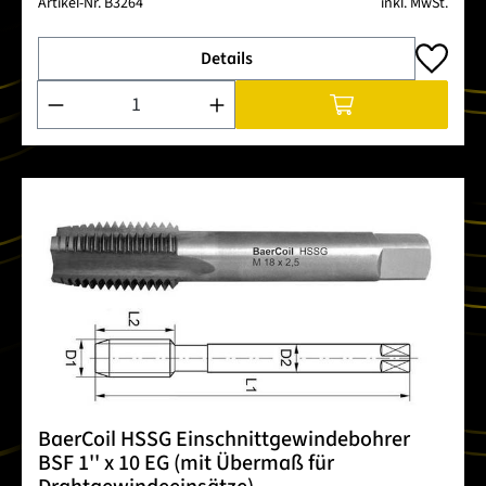
Artikel-Nr.
B3264
inkl. MwSt.
Details
Produkt Anzahl: Gib den gewünschten Wert ein oder benutze 
BaerCoil HSSG Einschnittgewindebohrer
BSF 1'' x 10 EG (mit Übermaß für