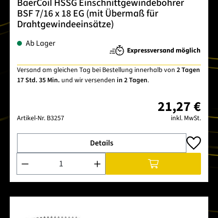
BaerCoil HSSG Einschnittgewindebohrer
BSF 7/16 x 18 EG (mit Übermaß für
Drahtgewindeeinsätze)
Ab Lager
Expressversand möglich
Versand am gleichen Tag bei Bestellung innerhalb von
2 Tagen
17 Std. 35 Min.
und wir versenden
in 2 Tagen
.
21,27 €
Artikel-Nr.
B3257
inkl. MwSt.
Details
Produkt Anzahl: Gib den gewünschten Wert ein oder benutze 