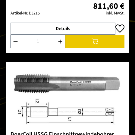
811,60 €
Artikel-Nr.
B3215
inkl. MwSt.
Details
Produkt Anzahl: Gib den gewünschten Wert ein oder benutze 
BaerCoil HSSG Einschnittgewindebohrer