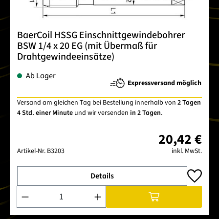
BaerCoil HSSG Einschnittgewindebohrer
BSW 1/4 x 20 EG (mit Übermaß für
Drahtgewindeeinsätze)
Ab Lager
Expressversand möglich
Versand am gleichen Tag bei Bestellung innerhalb von
2 Tagen
4 Std. einer Minute
und wir versenden
in 2 Tagen
.
20,42 €
Artikel-Nr.
B3203
inkl. MwSt.
Details
Produkt Anzahl: Gib den gewünschten Wert ein oder benutze 