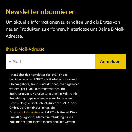
Newsletter abonnieren
Um aktuelle Informationen zu erhalten und als Erstes von
neuen Produkten zu erfahren, hinterlasse uns Deine E-Mail-
Adresse.
Ihre E-Mail-Adresse
Anmelden
Bitte geben Sie eine gültige E-Mail-Adresse ein.
Ich möchte den Newsletter des BAER Shops,
Bitte akzeptieren Sie
betrieben von der BAER Tools GmbH, erhalten und
die
über Angebote, Trends und Aktionen, die angeboten
werden, per E-Mail informiert werden. Die
Datenschutzerklärung,
Speicherung und Verarbeitung aller im Rahmen der
um sich anzumelden.
Anmeldung abgegebenen personenbezogenen
Daten erfolgt ausschließlich durch die BAER Tools
GmbH. Darüber hinaus gelten die
Datenschutzhinweise
der BAER Tools GmbH. Diese
Einwilligung kann jederzeit mit Wirkung für die
Zukunft am Ende jeder E-Mail widerrufen werden..