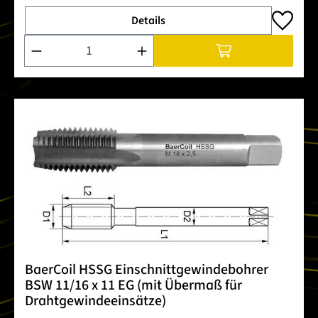
Details
Produkt Anzahl: Gib den gewünschten Wert ein oder benutze 
BaerCoil HSSG Einschnittgewindebohrer
BSW 11/16 x 11 EG (mit Übermaß für
Drahtgewindeeinsätze)