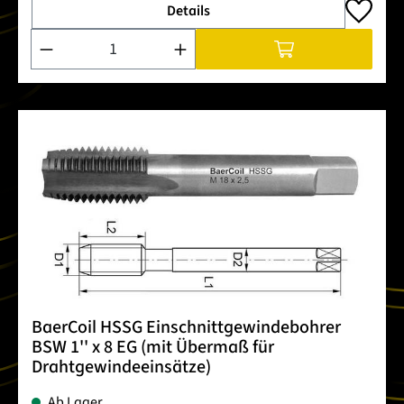
Details
Produkt Anzahl: Gib den gewünschten Wert ein oder benutze 
BaerCoil HSSG Einschnittgewindebohrer
BSW 1'' x 8 EG (mit Übermaß für
Drahtgewindeeinsätze)
Ab Lager