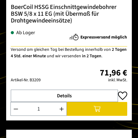
BaerCoil HSSG Einschnittgewindebohrer
BSW 5/8 x 11 EG (mit Übermaß für
Drahtgewindeeinsätze)
Ab Lager
Expressversand möglich
Versand am gleichen Tag bei Bestellung innerhalb von
2 Tagen
4 Std. einer Minute
und wir versenden
in 2 Tagen
.
71,96 €
Artikel-Nr.
B3209
inkl. MwSt.
Details
Produkt Anzahl: Gib den gewünschten Wert ein oder benutze 