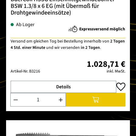
BSW 1.3/8 x 6 EG (mit Übermaß für
Drahtgewindeeinsätze)
Ab Lager
Expressversand möglich
Versand am gleichen Tag bei Bestellung innerhalb von
2 Tagen
4 Std. einer Minute
und wir versenden
in 2 Tagen
.
1.028,71 €
Artikel-Nr.
B3216
inkl. MwSt.
Details
Produkt Anzahl: Gib den gewünschten Wert ein oder benutze 