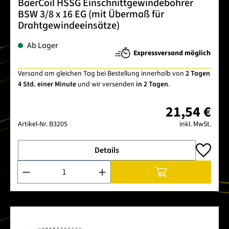
BaerCoil HSSG Einschnittgewindebohrer
BSW 3/8 x 16 EG (mit Übermaß für
Drahtgewindeeinsätze)
Ab Lager
Expressversand möglich
Versand am gleichen Tag bei Bestellung innerhalb von
2 Tagen
4 Std. einer Minute
und wir versenden
in 2 Tagen
.
21,54 €
Artikel-Nr.
B3205
inkl. MwSt.
Details
Produkt Anzahl: Gib den gewünschten Wert ein oder benutze 