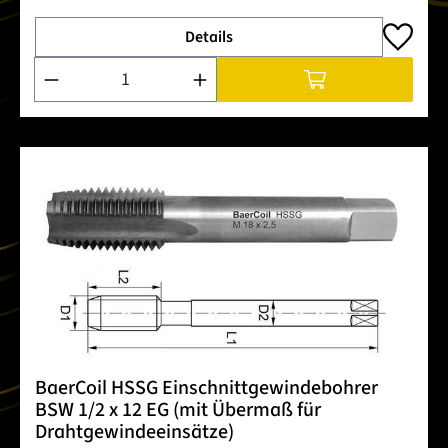
Details
Produkt Anzahl: Gib den gewünschten Wert ein oder benutze 
BaerCoil HSSG Einschnittgewindebohrer
BSW 1/2 x 12 EG (mit Übermaß für
Drahtgewindeeinsätze)