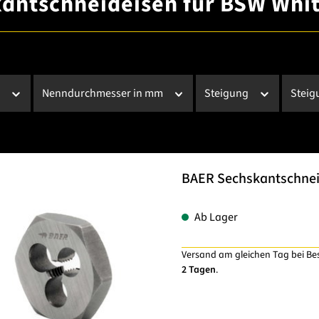
antschneideisen für BSW Whi
r
Nenndurchmesser in mm
Steigung
Steig
BAER Sechskantschnei
Ab Lager
Versand am gleichen Tag bei Be
2 Tagen
.