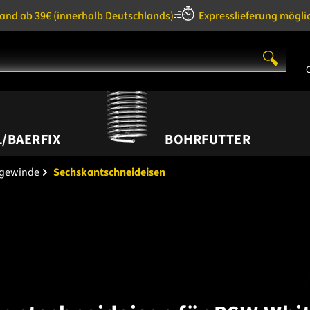
sand ab 39€
(innerhalb Deutschlands)
Expresslieferung mögli
/BAERFIX
BOHRFUTTER
bgewinde
Sechskantschneideisen