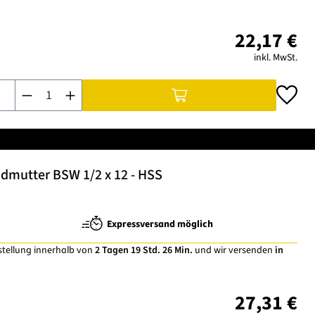
22,17 €
inkl. MwSt.
Produkt Anzahl: Gib den gewünschten Wert ein oder benutze di
dmutter BSW 1/2 x 12 - HSS
Expressversand möglich
stellung innerhalb von
2 Tagen 19 Std. 26 Min.
und wir versenden
in
27,31 €