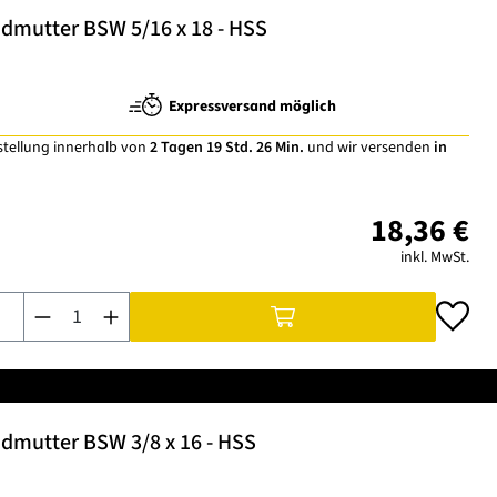
dmutter BSW 5/16 x 18 - HSS
Expressversand möglich
stellung innerhalb von
2 Tagen 19 Std. 26 Min.
und wir versenden
in
18,36 €
inkl. MwSt.
Produkt Anzahl: Gib den gewünschten Wert ein oder benutze di
dmutter BSW 3/8 x 16 - HSS