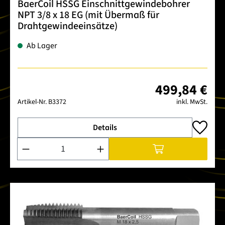
BaerCoil HSSG Einschnittgewindebohrer
NPT 3/8 x 18 EG (mit Übermaß für
Drahtgewindeeinsätze)
Ab Lager
499,84 €
Artikel-Nr.
B3372
inkl. MwSt.
Details
Produkt Anzahl: Gib den gewünschten Wert ein oder benutze 