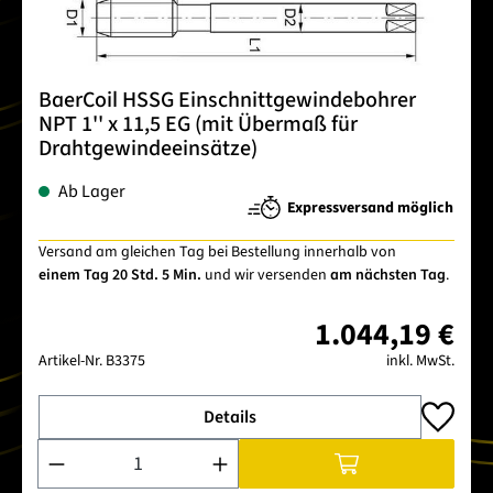
BaerCoil HSSG Einschnittgewindebohrer
NPT 1'' x 11,5 EG (mit Übermaß für
Drahtgewindeeinsätze)
Ab Lager
Expressversand möglich
Versand am gleichen Tag bei Bestellung innerhalb von
einem Tag 20 Std. 5 Min.
und wir versenden
am nächsten Tag
.
1.044,19 €
Artikel-Nr.
B3375
inkl. MwSt.
Details
Produkt Anzahl: Gib den gewünschten Wert ein oder benutze 