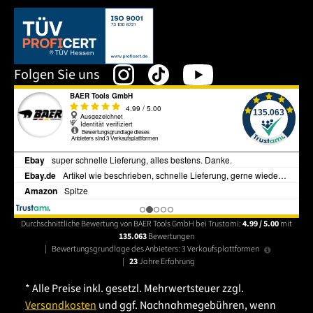
Dieser Link öffnet sich in einem neuen Tab.
Folgen Sie uns
Durchschnittliche Bewertung von BAER Tools GmbH bei Trustami:
4.99 / 5.00
mit
135.063
Bewertungen
|
Bewertungsgrundlage des Anbieters: 3 Verkaufsplattformen
|
23
Jahre Erfahrung
* Alle Preise inkl. gesetzl. Mehrwertsteuer zzgl.
Versandkosten
und ggf. Nachnahmegebühren, wenn