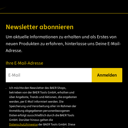
Newsletter abonnieren
Um aktuelle Informationen zu erhalten und als Erstes von
neuen Produkten zu erfahren, hinterlasse uns Deine E-Mail-
Adresse.
Ihre E-Mail-Adresse
Anmelden
Bitte geben Sie eine gültige E-Mail-Adresse ein.
Ich möchte den Newsletter des BAER Shops,
Bitte akzeptieren Sie
betrieben von der BAER Tools GmbH, erhalten und
die
über Angebote, Trends und Aktionen, die angeboten
werden, per E-Mail informiert werden. Die
Datenschutzerklärung,
Speicherung und Verarbeitung aller im Rahmen der
um sich anzumelden.
Anmeldung abgegebenen personenbezogenen
Daten erfolgt ausschließlich durch die BAER Tools
GmbH. Darüber hinaus gelten die
Datenschutzhinweise
der BAER Tools GmbH. Diese