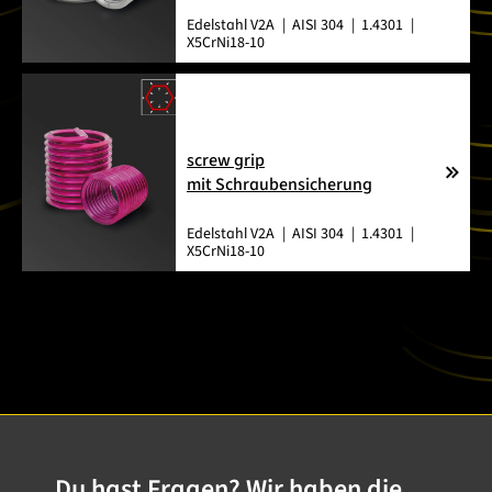
Edelstahl V2A
AISI 304
1.4301
X5CrNi18-10
screw grip
mit Schraubensicherung
Edelstahl V2A
AISI 304
1.4301
X5CrNi18-10
Du hast Fragen? Wir haben die