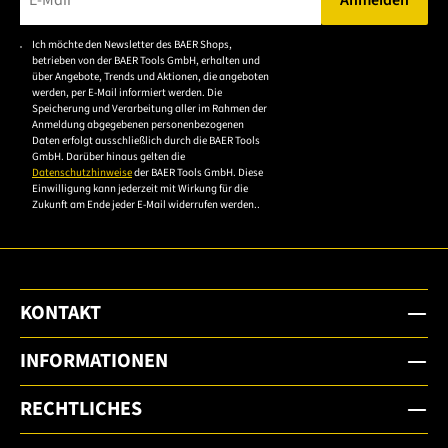
Bitte geben Sie eine gültige E-Mail-Adresse ein.
Ich möchte den Newsletter des BAER Shops,
Bitte akzeptieren Sie
betrieben von der BAER Tools GmbH, erhalten und
die
über Angebote, Trends und Aktionen, die angeboten
werden, per E-Mail informiert werden. Die
Datenschutzerklärung,
Speicherung und Verarbeitung aller im Rahmen der
um sich anzumelden.
Anmeldung abgegebenen personenbezogenen
Daten erfolgt ausschließlich durch die BAER Tools
GmbH. Darüber hinaus gelten die
Datenschutzhinweise
der BAER Tools GmbH. Diese
Einwilligung kann jederzeit mit Wirkung für die
Zukunft am Ende jeder E-Mail widerrufen werden..
KONTAKT
INFORMATIONEN
RECHTLICHES