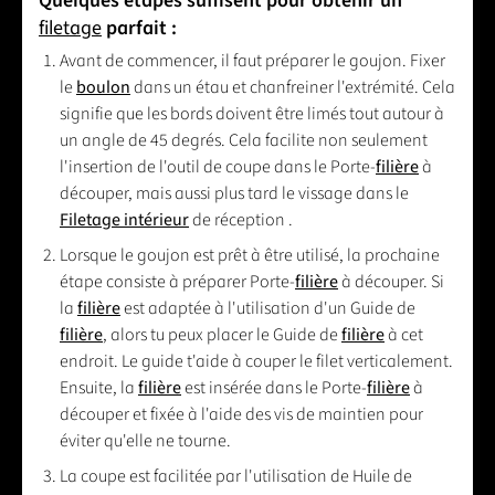
Quelques étapes suffisent pour obtenir un
filetage
parfait :
Avant de commencer, il faut préparer le goujon. Fixer
le
boulon
dans un étau et chanfreiner l'extrémité. Cela
signifie que les bords doivent être limés tout autour à
un angle de 45 degrés. Cela facilite non seulement
l'insertion de l'outil de coupe dans le Porte-
filière
à
découper, mais aussi plus tard le vissage dans le
Filetage intérieur
de réception .
Lorsque le goujon est prêt à être utilisé, la prochaine
étape consiste à préparer Porte-
filière
à découper. Si
la
filière
est adaptée à l'utilisation d'un Guide de
filière
, alors tu peux placer le Guide de
filière
à cet
endroit. Le guide t'aide à couper le filet verticalement.
Ensuite, la
filière
est insérée dans le Porte-
filière
à
découper et fixée à l'aide des vis de maintien pour
éviter qu'elle ne tourne.
La coupe est facilitée par l'utilisation de Huile de