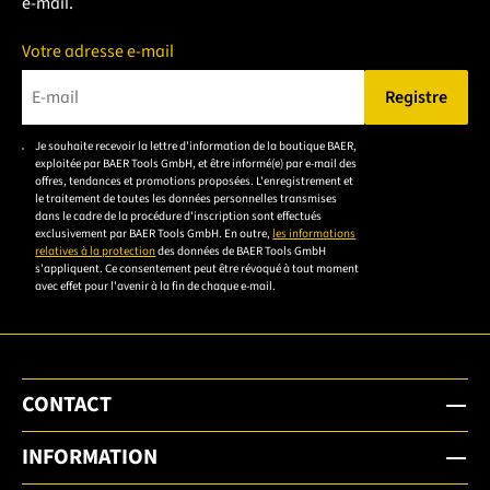
e-mail.
Votre adresse e-mail
Registre
Veuillez saisir une adresse e-mail valide.
Je souhaite recevoir la lettre d'information de la boutique BAER,
Veuillez
exploitée par BAER Tools GmbH, et être informé(e) par e-mail des
accepter la
offres, tendances et promotions proposées. L'enregistrement et
le traitement de toutes les données personnelles transmises
déclaration de
dans le cadre de la procédure d'inscription sont effectués
confidentialité
exclusivement par BAER Tools GmbH. En outre,
les informations
relatives à la protection
des données de BAER Tools GmbH
pour vous
s'appliquent. Ce consentement peut être révoqué à tout moment
inscrire.
avec effet pour l'avenir à la fin de chaque e-mail.
CONTACT
INFORMATION