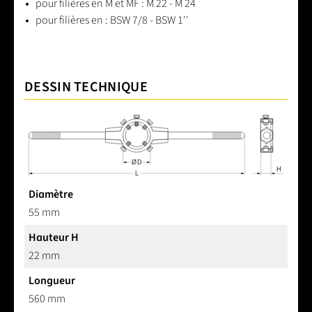
pour filières en M et MF : M 22 - M 24
pour filières en : BSW 7/8 - BSW 1''
DESSIN TECHNIQUE
Diamètre
55 mm
Hauteur H
22 mm
Longueur
560 mm