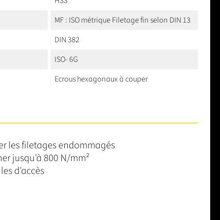
HSS
MF : ISO métrique Filetage fin selon DIN 13
DIN 382
ISO- 6G
Ecrous hexagonaux à couper
rer les filetages endommagés
iner jusqu'à 800 N/mm²
iles d'accès