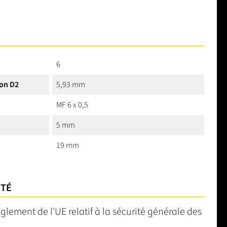
6
on D2
5,93 mm
MF 6 x 0,5
5 mm
19 mm
ITÉ
èglement de l'UE relatif à la sécurité générale des