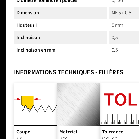
Diamètre nominal en pouces
0,236
Dimension
MF 6 x 0,5
Hauteur H
5 mm
Inclinaison
0,5
Inclinaison en mm
0,5
INFORMATIONS TECHNIQUES - FILIÈRES
Coupe
Matériel
Tolérance