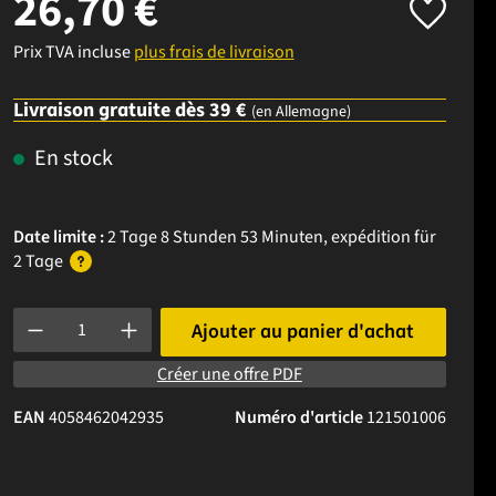
26,70 €
Prix TVA incluse
plus frais de livraison
Livraison gratuite dès 39 €
(en Allemagne)
En stock
Date limite :
2 Tage 8 Stunden 53 Minuten
, expédition
für
2 Tage
Quantité de produit : Entrez la quantité souhaitée ou utilisez l
Ajouter au panier d'achat
Créer une offre PDF
EAN
4058462042935
Numéro d'article
121501006