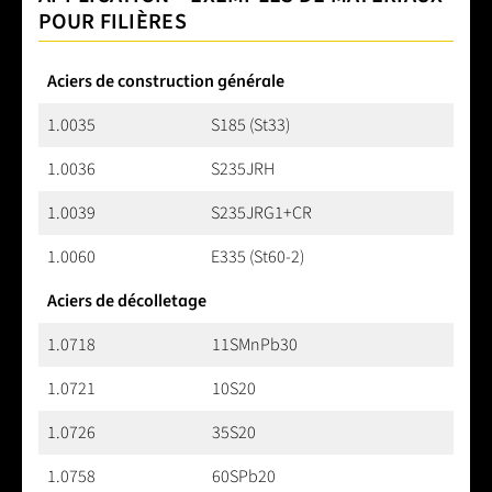
POUR FILIÈRES
Aciers de construction générale
1.0035
S185 (St33)
1.0036
S235JRH
1.0039
S235JRG1+CR
1.0060
E335 (St60-2)
Aciers de décolletage
1.0718
11SMnPb30
1.0721
10S20
1.0726
35S20
1.0758
60SPb20