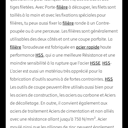
tiges filetées. Avec Porte-
filière
à découper, les filets sont
taillés à la main et avec les fixations spéciales pour
filières, tu peux aussi fixer la
filière
ronde à un Contre-
poupée ou à une perceuse. Les filières sont généralement
utilisables des deux côtés et ont une coupe parfaite. La
filière
Taraudeuse est fabriquée en
acier rapide
haute
performance
HSS
, qui a une meilleure Résistance et une
moindre sensibilité à la rupture que l'acier
HSSE
.
HSS
-
L'acier est aussi un matériau très apprécié pour la
fabrication d'outils soumis à de fortes contraintes.
HSS
Les outils de coupe peuvent être utilisés aussi bien pour
les aciers de construction, les aciers au carbone et Aciers
de décolletage. En outre, il convient également aux
aciers de traitement Aciers de cimentation et non alliés
avec une résistance allant jusqu'à 750 N/mm². Acier
moulé ainsi que les alliages de zinc peuvent également