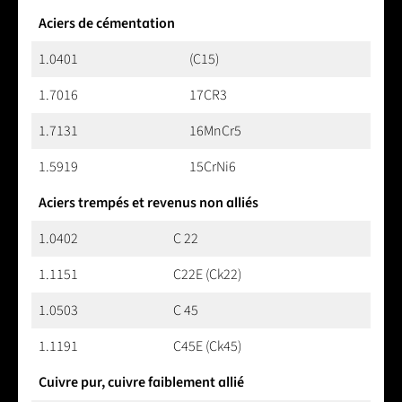
Aciers de cémentation
1.0401
(C15)
1.7016
17CR3
1.7131
16MnCr5
1.5919
15CrNi6
Aciers trempés et revenus non alliés
1.0402
C 22
1.1151
C22E (Ck22)
1.0503
C 45
1.1191
C45E (Ck45)
Cuivre pur, cuivre faiblement allié