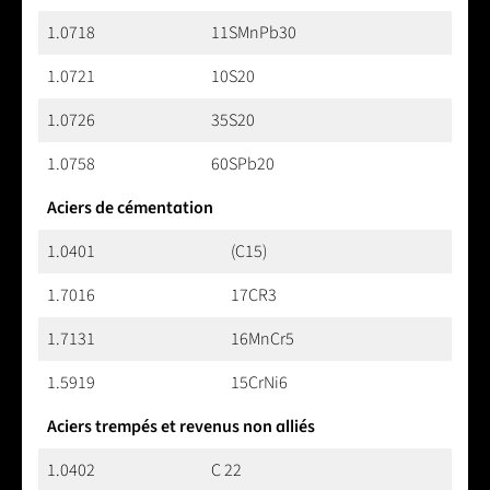
1.0718
11SMnPb30
1.0721
10S20
1.0726
35S20
1.0758
60SPb20
Aciers de cémentation
1.0401
(C15)
1.7016
17CR3
1.7131
16MnCr5
1.5919
15CrNi6
Aciers trempés et revenus non alliés
1.0402
C 22