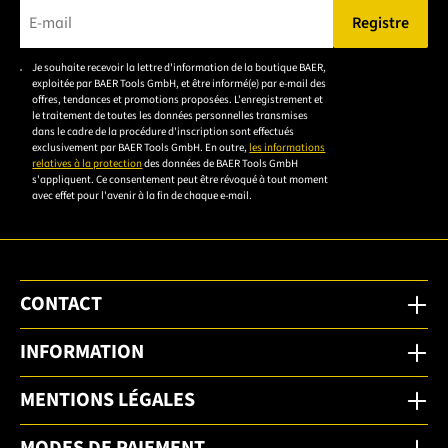
Registre
Veuillez saisir une adresse e-mail valide.
Je souhaite recevoir la lettre d'information de la boutique BAER,
Veuillez
exploitée par BAER Tools GmbH, et être informé(e) par e-mail des
accepter la
offres, tendances et promotions proposées. L'enregistrement et
le traitement de toutes les données personnelles transmises
déclaration de
dans le cadre de la procédure d'inscription sont effectués
confidentialité
exclusivement par BAER Tools GmbH. En outre,
les informations
relatives à la protection
des données de BAER Tools GmbH
pour vous
s'appliquent. Ce consentement peut être révoqué à tout moment
inscrire.
avec effet pour l'avenir à la fin de chaque e-mail.
CONTACT
INFORMATION
MENTIONS LÉGALES
MODES DE PAIEMENT