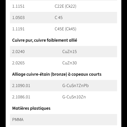
1.1151
C22E (Ck22)
1.0503
C 45
1.1191
C45E (Ck45)
Cuivre pur, cuivre faiblement allié
2.0240
CuZn15
2.0265
CuZn30
Alliage cuivre-étain (bronze) à copeaux courts
2.1090.01
G-CuSn7ZnPb
2.1086.01
G-CuSn10Zn
Matières plastiques
PMMA