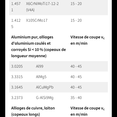
1.457
X6CrNiMoTi17-12-2
15 - 20
1
(V4A)
1.412
X105CrMo17
15 - 20
5
Aluminium pur, alliages
Vitesse de coupe v
c
d'aluminium coulés et
en m/min
corroyés Si < 10 % (copeaux de
longueur moyenne)
3.0205
Al99
40 - 45
3.3315
AlMg5
40 - 45
3.1645
AlCuMgPb
40 - 45
3.2373
G-AlSi9Mg
35 - 40
Alliages de cuivre, laiton
Vitesse de coupe v
c
(copeaux longs)
en m/min