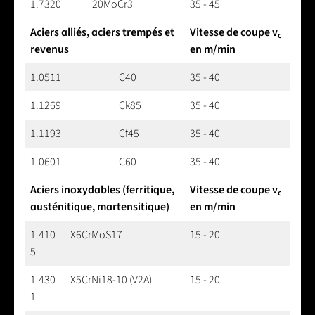
1.7320
20MoCr3
35 - 45
Aciers alliés, aciers trempés et
Vitesse de coupe v
c
revenus
en m/min
1.0511
C40
35 - 40
1.1269
Ck85
35 - 40
1.1193
Cf45
35 - 40
1.0601
C60
35 - 40
Aciers inoxydables (ferritique,
Vitesse de coupe v
c
austénitique, martensitique)
en m/min
1.410
X6CrMoS17
15 - 20
5
1.430
X5CrNi18-10 (V2A)
15 - 20
1