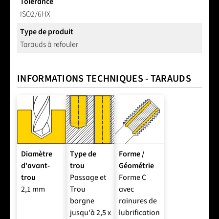
Tolérance
ISO2/6HX
Type de produit
Tarauds à refouler
INFORMATIONS TECHNIQUES - TARAUDS
Diamètre
Type de
Forme /
d'avant-
trou
Géométrie
trou
Passage et
Forme C
2,1 mm
Trou
avec
borgne
rainures de
jusqu'à 2,5 x
lubrification