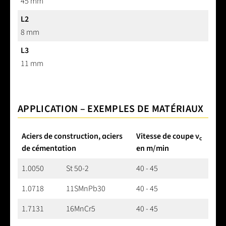
45 mm
L2
8 mm
L3
11 mm
APPLICATION – EXEMPLES DE MATÉRIAUX
Aciers de construction, aciers
Vitesse de coupe v
c
de cémentation
en m/min
1.0050
St 50-2
40 - 45
1.0718
11SMnPb30
40 - 45
1.7131
16MnCr5
40 - 45