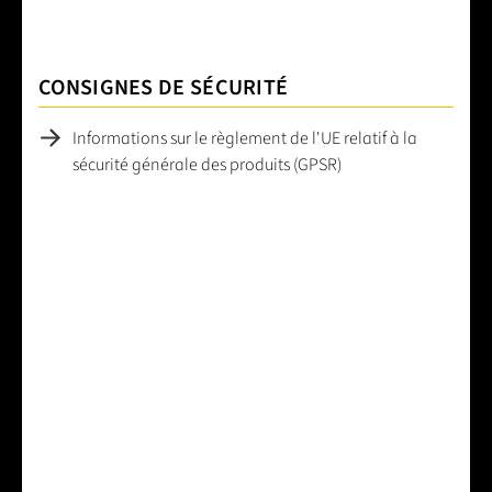
CONSIGNES DE SÉCURITÉ
Informations sur le règlement de l'UE relatif à la
sécurité générale des produits (GPSR)
Note moyenne de 0 sur 5 étoiles
Laissez un avis
Partage votre avis sur le produit avec d'autres clients.