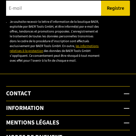
Registre
Veuillez saisir une adresse e-mail valide.
Je souhaite recevoir la lettre d'information de la boutique BAER,
Veuillez
exploitée par BAER Tools GmbH, et être informé(e) par e-mail des
accepter la
offres, tendances et promotions proposées. L'enregistrement et
le traitement de toutes les données personnelles transmises
déclaration de
dans le cadre de la procédure d'inscription sont effectués
confidentialité
exclusivement par BAER Tools GmbH. En outre,
les informations
relatives à la protection
des données de BAER Tools GmbH
pour vous
s'appliquent. Ce consentement peut être révoqué à tout moment
inscrire.
avec effet pour l'avenir à la fin de chaque e-mail.
CONTACT
INFORMATION
MENTIONS LÉGALES