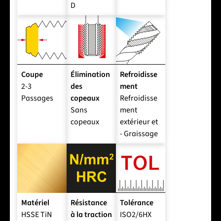
D
Coupe
Élimination
Refroidisse
2-3
des
ment
Passages
copeaux
Refroidisse
Sans
ment
copeaux
extérieur et
- Graissage
Matériel
Résistance
Tolérance
HSSE TiN
à la traction
ISO2/6HX