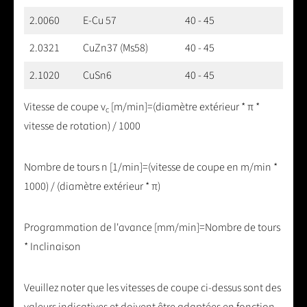
2.0060
E-Cu 57
40 - 45
2.0321
CuZn37 (Ms58)
40 - 45
2.1020
CuSn6
40 - 45
Vitesse de coupe v
[m/min]=(diamètre extérieur * π *
c
vitesse de rotation) / 1000
Nombre de tours n [1/min]=(vitesse de coupe en m/min *
1000) / (diamètre extérieur * π)
Programmation de l'avance [mm/min]=Nombre de tours
* Inclinaison
Veuillez noter que les vitesses de coupe ci-dessus sont des
valeurs indicatives et doivent être adaptées en fonction