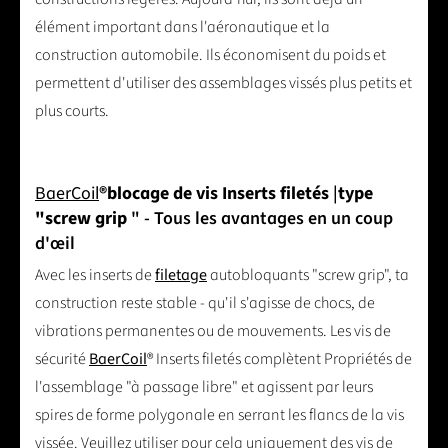
élément important dans l'aéronautique et la
construction automobile. Ils économisent du poids et
permettent d'utiliser des assemblages vissés plus petits et
plus courts.
BaerCoil
®
blocage de vis Inserts filetés
|
type
"screw grip
" - Tous les avantages en un coup
d'œil
Avec les inserts de
filetage
autobloquants "screw grip", ta
construction reste stable - qu'il s'agisse de chocs, de
vibrations permanentes ou de mouvements. Les vis de
sécurité
BaerCoil
® Inserts filetés complètent Propriétés de
l'assemblage "à passage libre" et agissent par leurs
spires de forme polygonale en serrant les flancs de la vis
vissée. Veuillez utiliser pour cela uniquement des vis de