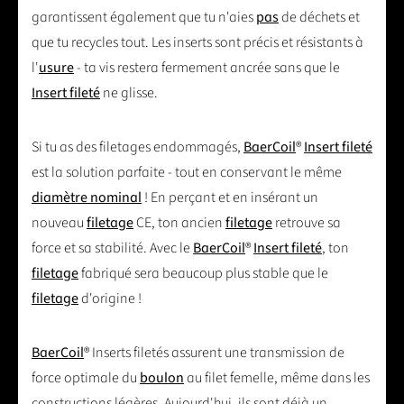
garantissent également que tu n'aies
pas
de déchets et
que tu recycles tout. Les inserts sont précis et résistants à
l'
usure
- ta vis restera fermement ancrée sans que le
Insert fileté
ne glisse.
Si tu as des filetages endommagés,
BaerCoil
®
Insert fileté
est la solution parfaite - tout en conservant le même
diamètre nominal
! En perçant et en insérant un
nouveau
filetage
CE, ton ancien
filetage
retrouve sa
force et sa stabilité. Avec le
BaerCoil
®
Insert fileté
, ton
filetage
fabriqué sera beaucoup plus stable que le
filetage
d'origine !
BaerCoil
® Inserts filetés assurent une transmission de
force optimale du
boulon
au filet femelle, même dans les
constructions légères. Aujourd'hui, ils sont déjà un