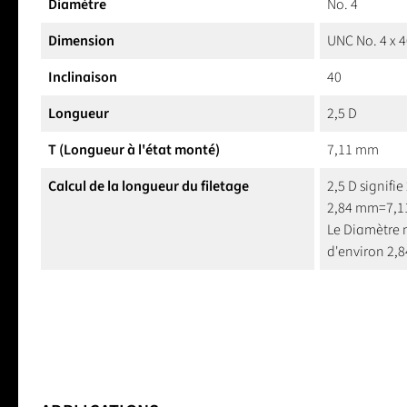
Diamètre
No. 4
Dimension
UNC No. 4 x 
Inclinaison
40
Longueur
2,5 D
T (Longueur à l'état monté)
7,11 mm
Calcul de la longueur du filetage
2,5 D signifie 
2,84 mm=7,
Le Diamètre 
d'environ 2,