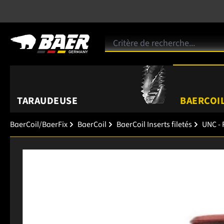
TARAUDEUSE
BAERCOIL
BaerCoil/BaerFix
BaerCoil
BaerCoil Inserts filetés
UNC - 
Ignorer la galerie d'images