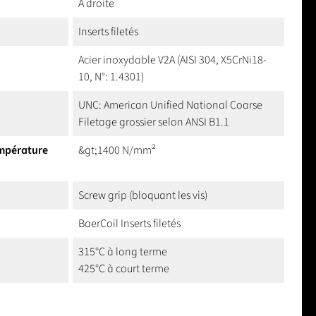
A droite
Inserts filetés
Acier inoxydable V2A (AISI 304, X5CrNi18-
10, N°: 1.4301)
UNC: American Unified National Coarse
Filetage grossier selon ANSI B1.1
empérature
&gt;1400 N/mm²
Screw grip (bloquant les vis)
BaerCoil Inserts filetés
315°C à long terme
425°C à court terme