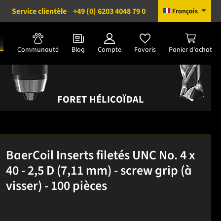
Service clientèle
+49 (0) 6203 4048 79 0
Français
Communauté
Blog
Compte
Favoris
Panier d'achat
FORET HÉLICOÏDAL
BaerCoil Inserts filetés UNC No. 4 x
40 - 2,5 D (7,11 mm) - screw grip (à
visser) - 100 pièces