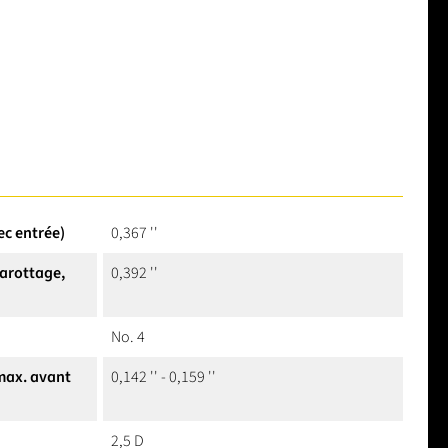
ec entrée)
0,367 ''
arottage,
0,392 ''
No. 4
 max. avant
0,142 '' - 0,159 ''
2,5 D