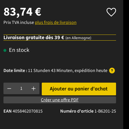
83,74 €
Prix TVA incluse
plus frais de livraison
Livraison gratuite dès 39 €
(en Allemagne)
En stock
Date limite :
11 Stunden 43 Minuten
, expédition
heute
Quantité de produit : Entrez la quantité souhaitée ou utilisez l
Ajouter au panier d'achat
Créer une offre PDF
EAN
4058462070815
Numéro d'article
1-B6201-25