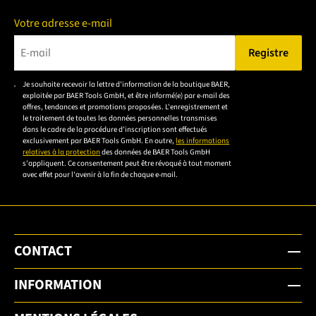
Votre adresse e-mail
Registre
Veuillez saisir une adresse e-mail valide.
Je souhaite recevoir la lettre d'information de la boutique BAER,
Veuillez
exploitée par BAER Tools GmbH, et être informé(e) par e-mail des
accepter la
offres, tendances et promotions proposées. L'enregistrement et
le traitement de toutes les données personnelles transmises
déclaration de
dans le cadre de la procédure d'inscription sont effectués
confidentialité
exclusivement par BAER Tools GmbH. En outre,
les informations
relatives à la protection
des données de BAER Tools GmbH
pour vous
s'appliquent. Ce consentement peut être révoqué à tout moment
inscrire.
avec effet pour l'avenir à la fin de chaque e-mail.
CONTACT
INFORMATION