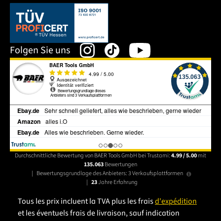
Dieser Link öffnet sich in einem neuen Tab.
Folgen Sie uns
Durchschnittliche Bewertung von BAER Tools GmbH bei Trustami:
4.99 / 5.00
mit
135.063
Bewertungen
|
Bewertungsgrundlage des Anbieters: 3 Verkaufsplattformen
|
23
Jahre Erfahrung
Tous les prix incluent la TVA plus les frais
d'expédition
et les éventuels frais de livraison, sauf indication