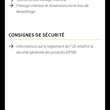
Filetage intérieur et dimensions du le trou de
dessablage
CONSIGNES DE SÉCURITÉ
Informations sur le règlement de l'UE relatif à la
sécurité générale des produits (GPSR)
Note moyenne de 0 sur 5 étoiles
Laissez un avis
Partage votre avis sur le produit avec d'autres clients.