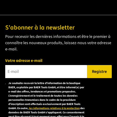
S'abonner à la newsletter
Pour recevoir les dernières informations et être le premier à
connaître les nouveaux produits, laissez-nous votre adresse
e-mail.
Votre adresse e-mail
Registre
Veuillez saisir une adresse e-mail valide.
Je souhaite recevoir la lettre d'information de la boutique
Veuillez
BAER, exploitée par BAER Tools GmbH, et être informé(e) par
accepter la
e-mail des offres, tendances et promotions proposées.
L'enregistrement et le traitement de toutes les données
déclaration de
personnelles transmises dans le cadre de la procédure
confidentialité
d'inscription sont effectués exclusivement par BAER Tools
GmbH. En outre,
les informations relatives à la protection
des
pour vous
données de BAER Tools GmbH s'appliquent. Ce consentement
inscrire.
peut être révoqué à tout moment avec effet pour l'avenir à la