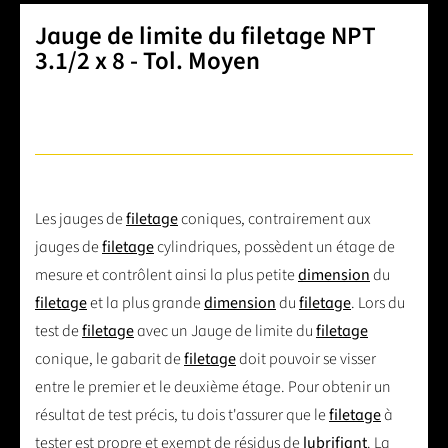
Jauge de limite du filetage NPT
3.1/2 x 8 - Tol. Moyen
Les jauges de
filetage
coniques, contrairement aux
jauges de
filetage
cylindriques, possèdent un étage de
mesure et contrôlent ainsi la plus petite
dimension
du
filetage
et la plus grande
dimension
du
filetage
. Lors du
test de
filetage
avec un Jauge de limite du
filetage
conique, le gabarit de
filetage
doit pouvoir se visser
entre le premier et le deuxième étage. Pour obtenir un
résultat de test précis, tu dois t'assurer que le
filetage
à
tester est propre et exempt de résidus de
lubrifiant
. La