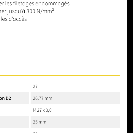
rer les filetages endommagés
iner jusqu'à 800 N/mm²
iles d'accès
27
on D2
26,77 mm
M 27 x 3,0
25 mm