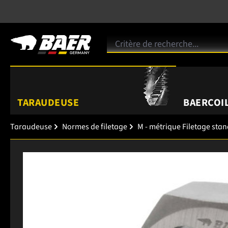
TARAUDEUSE
BAERCOIL
Taraudeuse
Normes de filetage
M - métrique Filetage sta
Ignorer la galerie d'images