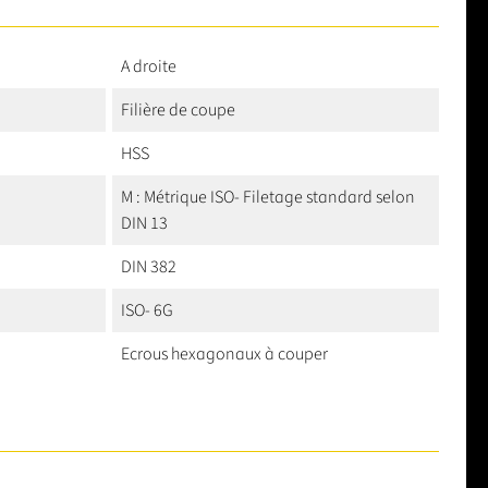
A droite
Filière de coupe
HSS
M : Métrique ISO- Filetage standard selon
DIN 13
DIN 382
ISO- 6G
Ecrous hexagonaux à couper