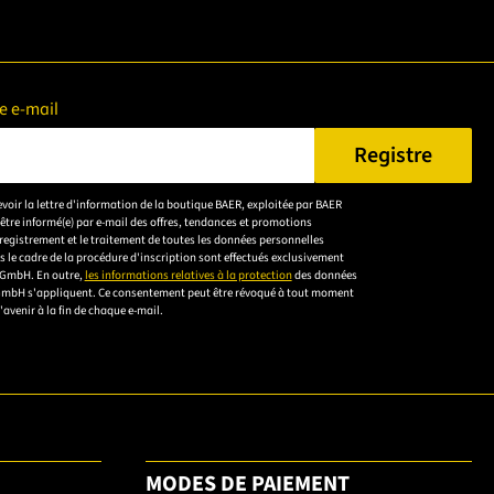
e e-mail
Registre
aisir une adresse e-mail valide.
evoir la lettre d'information de la boutique BAER, exploitée par BAER
Veuillez
être informé(e) par e-mail des offres, tendances et promotions
accepter la
registrement et le traitement de toutes les données personnelles
 le cadre de la procédure d'inscription sont effectués exclusivement
déclaration de
 GmbH. En outre,
les informations relatives à la protection
des données
confidentialité
GmbH s'appliquent. Ce consentement peut être révoqué à tout moment
l'avenir à la fin de chaque e-mail.
pour vous
inscrire.
MODES DE PAIEMENT