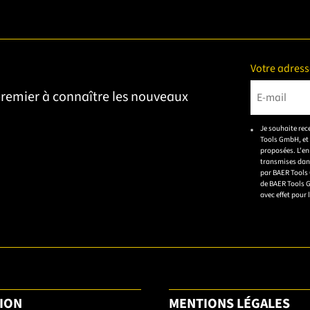
Votre adress
 premier à connaître les nouveaux
Veuillez s
Je souhaite rec
Tools GmbH, et 
proposées. L'en
transmises dans
par BAER Tools
de BAER Tools 
avec effet pour 
ION
MENTIONS LÉGALES