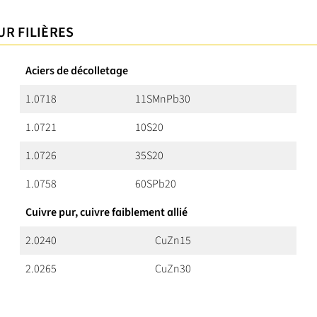
UR FILIÈRES
Aciers de décolletage
1.0718
11SMnPb30
1.0721
10S20
1.0726
35S20
1.0758
60SPb20
Cuivre pur, cuivre faiblement allié
2.0240
CuZn15
2.0265
CuZn30