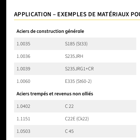
APPLICATION – EXEMPLES DE MATÉRIAUX PO
Aciers de construction générale
1.0035
S185 (St33)
1.0036
S235JRH
1.0039
S235JRG1+CR
1.0060
E335 (St60-2)
Aciers trempés et revenus non alliés
1.0402
C 22
1.1151
C22E (Ck22)
1.0503
C 45