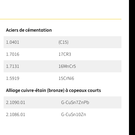
Aciers de cémentation
1.0401
(C15)
1.7016
17CR3
1.7131
16MnCr5
1.5919
15CrNi6
Alliage cuivre-étain (bronze) à copeaux courts
2.1090.01
G-CuSn7ZnPb
2.1086.01
G-CuSn10Zn