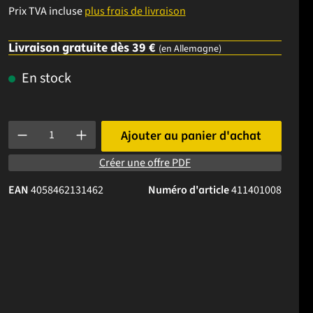
Prix TVA incluse
plus frais de livraison
Livraison gratuite dès 39 €
(en Allemagne)
En stock
Quantité de produit : Entrez la quantité souhaitée ou utilisez l
Ajouter au panier d'achat
Créer une offre PDF
EAN
4058462131462
Numéro d'article
411401008