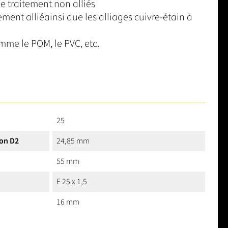
e traitement non alliés
lement alliéainsi que les alliages cuivre-étain à
mme le POM, le PVC, etc.
25
on D2
24,85 mm
55 mm
E 25 x 1,5
16 mm