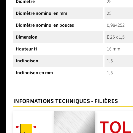
Diamètre
25
Diamètre nominal en mm
25
Diamètre nominal en pouces
0,984252
Dimension
E 25 x 1,5
Hauteur H
16 mm
Inclinaison
1,5
Inclinaison en mm
1,5
INFORMATIONS TECHNIQUES - FILIÈRES