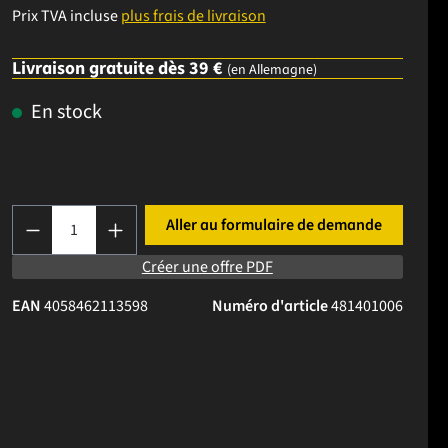
Prix TVA incluse
plus frais de livraison
Livraison gratuite dès 39 €
(en Allemagne)
En stock
Quantité de produit : Entrez la quantité souha
Aller au formulaire de demande
Créer une offre PDF
EAN
4058462113598
Numéro d'article
481401006