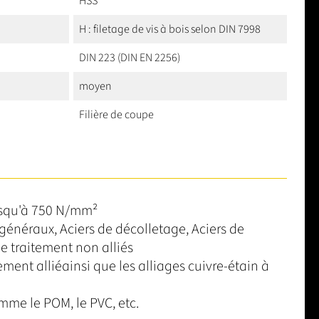
HSS
H : filetage de vis à bois selon DIN 7998
DIN 223 (DIN EN 2256)
moyen
Filière de coupe
jusqu'à 750 N/mm²
généraux, Aciers de décolletage, Aciers de
e traitement non alliés
lement alliéainsi que les alliages cuivre-étain à
mme le POM, le PVC, etc.