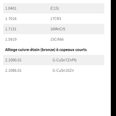
1.0401
(C15)
1.7016
17CR3
1.7131
16MnCr5
1.5919
15CrNi6
Alliage cuivre-étain (bronze) à copeaux courts
2.1090.01
G-CuSn7ZnPb
2.1086.01
G-CuSn10Zn