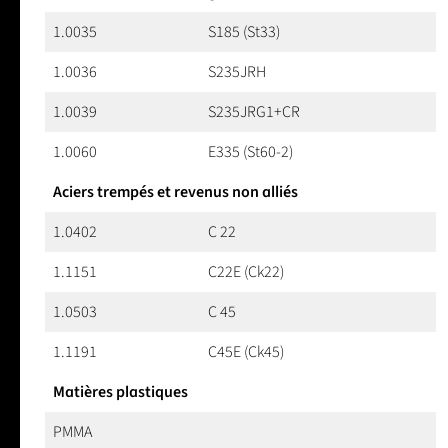
1.0035
S185 (St33)
1.0036
S235JRH
1.0039
S235JRG1+CR
1.0060
E335 (St60-2)
Aciers trempés et revenus non alliés
1.0402
C 22
1.1151
C22E (Ck22)
1.0503
C 45
1.1191
C45E (Ck45)
Matières plastiques
PMMA