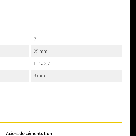
7
25 mm
H 7 x 3,2
9 mm
Aciers de cémentation